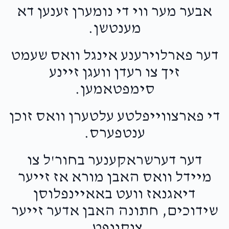
אבער מער ווי די נומערן זענען דא
מענטשן.
דער פארלוירענע אינגל וואס שעמט
זיך צו רעדן וועגן זיינע
סימפטאמען.
די פארצווייפלטע עלטערן וואס זוכן
ענטפערס.
דער דערשראקענער בחור'ל צו
מיידל וואס האבן מורא אז זייער
דיאגנאז וועט באאיינפלוסן
שידוכים, חתונה האבן אדער זייער
צוקונפט.