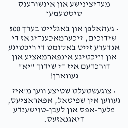
מעדיצינישע און אינשורענס
סיסטעמען
• געהאלפן און באגלייט בערך 500
שידוכים, זיכערמאכענדיג אז די
אנדערע זייט באקומט די ריכטיגע
און וויכטיגע אינפארמאציע און
דורכדעם איז די שידוך "יא"
געווארן!
• צוגעשטעלט שטיצע ווען מ'איז
געווען אין שפיטאל, אפאראציעס,
פלער-אפס און לעבן-טוישענדע
דיאגנאזעס.