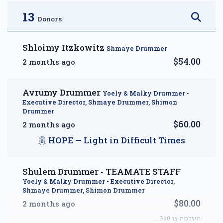
$2,500.00
$3,600.00
13
Donors
Shloimy Itzkowitz
Shmaye Drummer
$54.00
2 months ago
DIAMOND — A Month of
Reprieve
Avrumy Drummer
Yoely & Malky Drummer -
$5,000.00
Executive Director, Shmaye Drummer, Shimon
Drummer
$60.00
2 months ago
HOPE — Light in Difficult Times
Shulem Drummer - TEAMATE STAFF
Yoely & Malky Drummer - Executive Director,
Shmaye Drummer, Shimon Drummer
$80.00
2 months ago
השלמה צו 360...