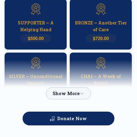
SUPPORTER — A
BRONZE — Another Tier
Helping Hand
of Care
$500.00
$720.00
SILVER — Unconditional
CHAI — A Week of
Support
Relief
$1,000.00
$1,800.00
Donate Now
GOLD — Helping
PLATINUM — A
Families Heal
Fortnight of Hope