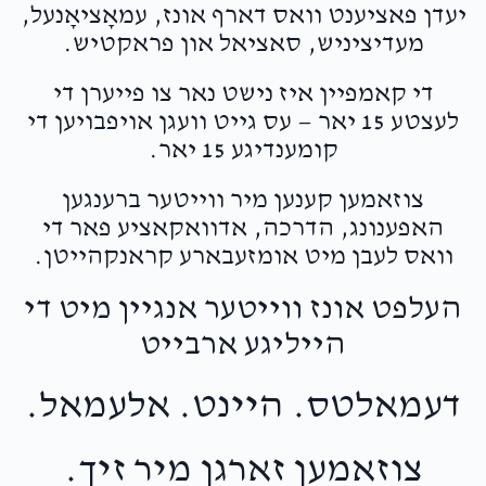
יעדן פאציענט וואס דארף אונז, עמאָציאָנעל,
מעדיציניש, סאציאל און פראקטיש.
די קאמפיין איז נישט נאר צו פייערן די
לעצטע 15 יאר — עס גייט וועגן אויפבויען די
קומענדיגע 15 יאר.
צוזאמען קענען מיר ווייטער ברענגען
האפענונג, הדרכה, אדוואקאציע פאר די
וואס לעבן מיט אומזעבארע קראנקהייטן.
העלפט אונז ווייטער אנגיין מיט די
הייליגע ארבייט
דעמאלטס. היינט. אלעמאל.
צוזאמען זארגן מיר זיך.