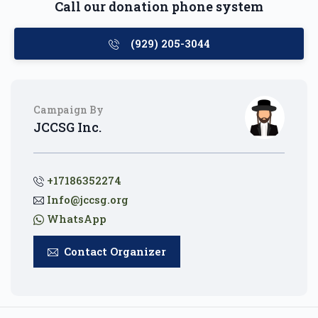
Call our donation phone system
(929) 205-3044
Campaign By
JCCSG Inc.
+17186352274
Info@jccsg.org
WhatsApp
Contact Organizer