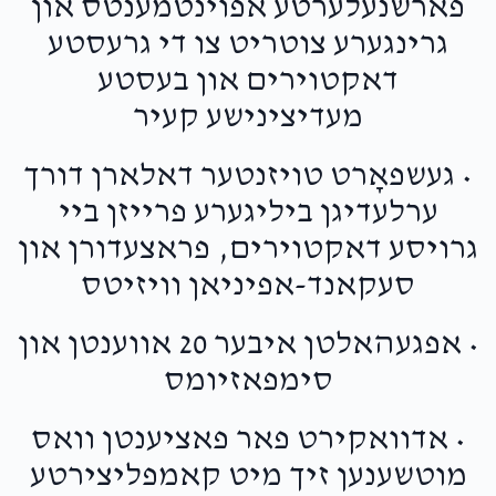
פארשנעלערטע אפוינטמענטס און
גרינגערע צוטריט צו די גרעסטע
דאקטוירים און בעסטע
מעדיצינישע קעיר
• געשפאָרט טויזנטער דאלארן דורך
ערלעדיגן ביליגערע פרייזן ביי
גרויסע דאקטוירים, פראצעדורן און
סעקאנד-אפיניאן וויזיטס
• אפגעהאלטן איבער 20 אווענטן און
סימפאזיומס
• אדוואקירט פאר פאציענטן וואס
מוטשענען זיך מיט קאמפליצירטע