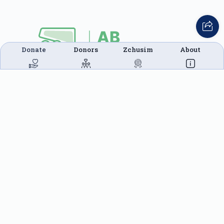
Donate
Donors
Zchusim
About
This website was built in Zchus of Menachem
Mendel Ben Rivkah Zlate
Helpful Links
Create A Campaign
Tap & Donate
Login
Unrecognized Charge
Register
Pricing