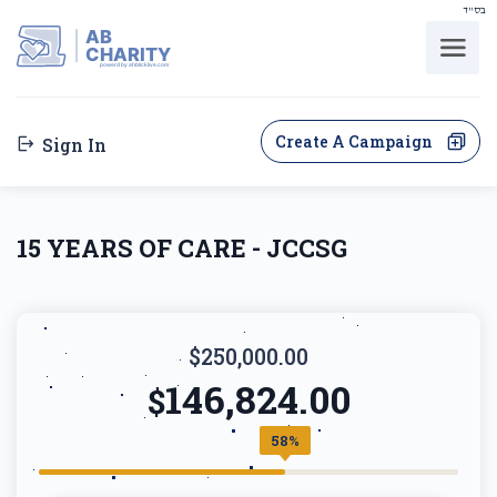
בס"ד
AB
CHARITY
powerd by ahblicklive.com
Create A Campaign
Sign In
15 YEARS OF CARE - JCCSG
$250,000.00
146,824.00
$
58%