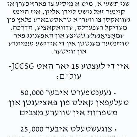
שני תשע"א, מיט א מיסיע צו פארזיכערן אז
Chaim Rosenberg
Shmaye Drummer
קיינער זאל נישט ליידן אליין, איז היינט
$50.00
2 months ago
געוואקסן צו ווערן א טראסטבארע פלאץ פון
מעדיקל רעפערלס, עדוואקאציע, הדרכה,
עמאָציאָנעלע שטיצע און האפענונג פאר
טויזנטער מענטשן אין די אידישע געמיינדע
און ווייטער.
אין די לעצטע 15 יאר האט JCCSG-
עול"ם:
• געענטפערט איבער 50,000
טעלעפאן קאלס פון פאציענטן און
משפחות אין שווערע מצבים
• צוגעשטעלט איבער 25,000