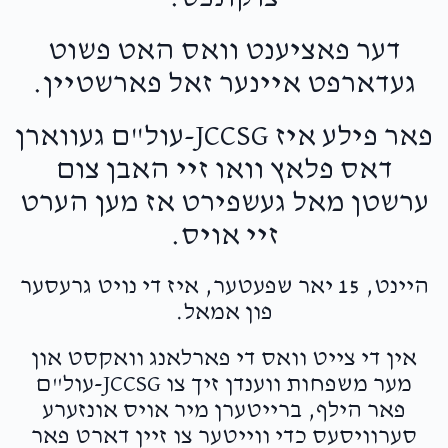
דער פאציענט וואס האט פשוט
געדארפט איינער זאל פארשטיין.
פאר פילע איז JCCSG-עול"ם געווארן
דאס פלאץ וואו זיי האבן צום
ערשטן מאל געשפירט אז מען הערט
זיי אויס.
היינט, 15 יאר שפעטער, איז די נויט גרעסער
פון אמאל.
אין די צייט וואס די פארלאנג וואקסט און
מער משפחות ווענדן זיך צו JCCSG-עול"ם
פאר הילף, ברייטערן מיר אויס אונזערע
סערוויסעס כדי ווייטער צו זיין דארט פאר