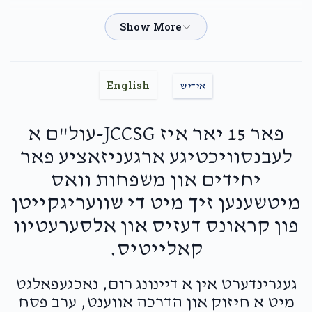
Shulem Drummer - TEAMATE STAFF
Yoely & Malky Drummer - Executive Director,
Shmaye Drummer, Shimon Drummer
$40.00
2 months ago
English
אידיש
Joel Litchfield
Shmaye Drummer
פאר 15 יאר איז JCCSG-עול"ם א
$72.00
2 months ago
לעבנסוויכטיגע ארגעניזאציע פאר
יחידים און משפחות וואס
Joel Grunfeld
Shmaye Drummer
מיטשענען זיך מיט די שוועריגקייטן
$100.00
2 months ago
פון קראונס דעזיס און אלסערעטיוו
קאלייטיס.
JB Security
Shmaye Drummer
$60.00
2 months ago
געגרינדערט אין א דיינונג רום, נאכגעפאלגט
מיט א חיזוק און הדרכה אווענט, ערב פסח