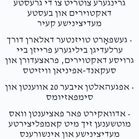
גרינגערע צוטריט צו די גרעסטע
דאקטוירים און בעסטע
מעדיצינישע קעיר
• געשפאָרט טויזנטער דאלארן דורך
ערלעדיגן ביליגערע פרייזן ביי
גרויסע דאקטוירים, פראצעדורן און
סעקאנד-אפיניאן וויזיטס
• אפגעהאלטן איבער 20 אווענטן און
סימפאזיומס
• אדוואקירט פאר פאציענטן וואס
מוטשענען זיך מיט קאמפליצירטע
מעדיצינישע און אינשורענס