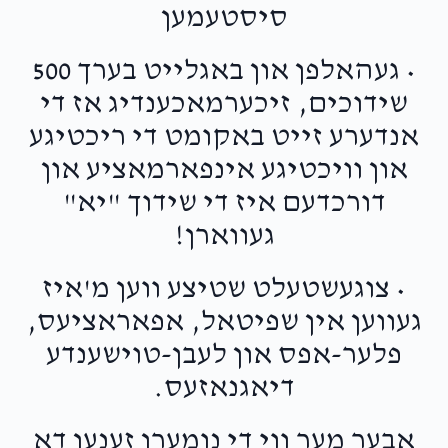
סיסטעמען
• געהאלפן און באגלייט בערך 500
שידוכים, זיכערמאכענדיג אז די
אנדערע זייט באקומט די ריכטיגע
און וויכטיגע אינפארמאציע און
דורכדעם איז די שידוך "יא"
געווארן!
• צוגעשטעלט שטיצע ווען מ'איז
געווען אין שפיטאל, אפאראציעס,
פלער-אפס און לעבן-טוישענדע
דיאגנאזעס.
אבער מער ווי די נומערן זענען דא