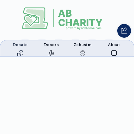
Donate
Donors
Zchusim
About
This website was built in Zchus of Menachem
Mendel Ben Rivkah Zlate
Helpful Links
Create A Campaign
Tap & Donate
Login
Unrecognized Charge
Register
Pricing
Terms & Conditions