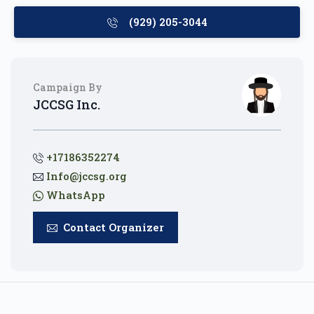
(929) 205-3044
Campaign By
JCCSG Inc.
+17186352274
Info@jccsg.org
WhatsApp
Contact Organizer