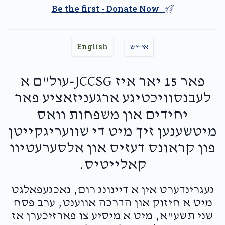
Be the first - Donate Now
DIAMOND — A Month of
English
Reprieve
אידיש
$5,000.00
פאר 15 יאר איז JCCSG-עול"ם א
לעבנסוויכטיגע ארגעניזאציע פאר
יחידים און משפחות וואס
מיטשענען זיך מיט די שוועריגקייטן
פון קראונס דעזיס און אלסערעטיוו
קאלייטיס.
געגרינדערט אין א דיינונג רום, נאכגעפאלגט
מיט א חיזוק און הדרכה אווענט, ערב פסח
שני תשע"א, מיט א מיסיע צו פארזיכערן אז