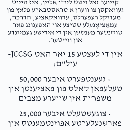
קיינער זאל נישט ליידן אליין, איז היינט
געוואקסן צו ווערן א טראסטבארע פלאץ פון
מעדיקל רעפערלס, עדוואקאציע, הדרכה,
עמאָציאָנעלע שטיצע און האפענונג פאר
טויזנטער מענטשן אין די אידישע געמיינדע
און ווייטער.
אין די לעצטע 15 יאר האט JCCSG-
עול"ם:
• געענטפערט איבער 50,000
טעלעפאן קאלס פון פאציענטן און
משפחות אין שווערע מצבים
• צוגעשטעלט איבער 25,000
פארשנעלערטע אפוינטמענטס און