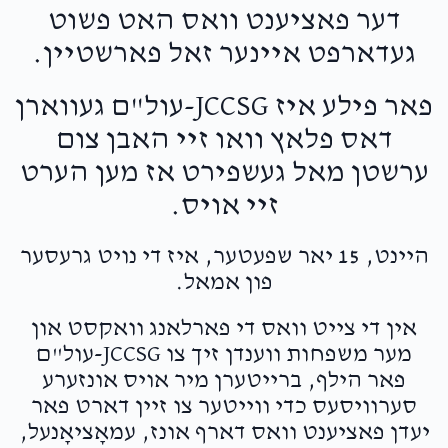
דער פאציענט וואס האט פשוט
געדארפט איינער זאל פארשטיין.
פאר פילע איז JCCSG-עול"ם געווארן
דאס פלאץ וואו זיי האבן צום
ערשטן מאל געשפירט אז מען הערט
זיי אויס.
היינט, 15 יאר שפעטער, איז די נויט גרעסער
פון אמאל.
אין די צייט וואס די פארלאנג וואקסט און
מער משפחות ווענדן זיך צו JCCSG-עול"ם
פאר הילף, ברייטערן מיר אויס אונזערע
סערוויסעס כדי ווייטער צו זיין דארט פאר
יעדן פאציענט וואס דארף אונז, עמאָציאָנעל,