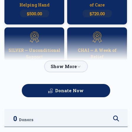
Helping Hand
of Care
$500.00
$720.00
SILVER — Unconditional
CHAI — A Week of
Support
Relief
$1,000.00
$1,800.00
Donate Now
GOLD — Helping
PLATINUM — A
Families Heal
Fortnight of Hope
$2,500.00
$3,600.00
0
Donors