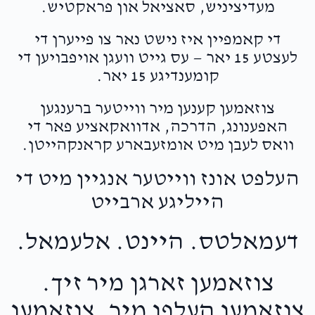
מעדיציניש, סאציאל און פראקטיש.
די קאמפיין איז נישט נאר צו פייערן די
לעצטע 15 יאר — עס גייט וועגן אויפבויען די
קומענדיגע 15 יאר.
צוזאמען קענען מיר ווייטער ברענגען
האפענונג, הדרכה, אדוואקאציע פאר די
וואס לעבן מיט אומזעבארע קראנקהייטן.
העלפט אונז ווייטער אנגיין מיט די
הייליגע ארבייט
דעמאלטס. היינט. אלעמאל.
צוזאמען זארגן מיר זיך.
צוזאמען העלפן מיר. צוזאמען