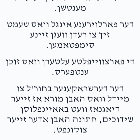
מענטשן.
דער פארלוירענע אינגל וואס שעמט
זיך צו רעדן וועגן זיינע
סימפטאמען.
די פארצווייפלטע עלטערן וואס זוכן
ענטפערס.
דער דערשראקענער בחור'ל צו
מיידל וואס האבן מורא אז זייער
דיאגנאז וועט באאיינפלוסן
שידוכים, חתונה האבן אדער זייער
צוקונפט.