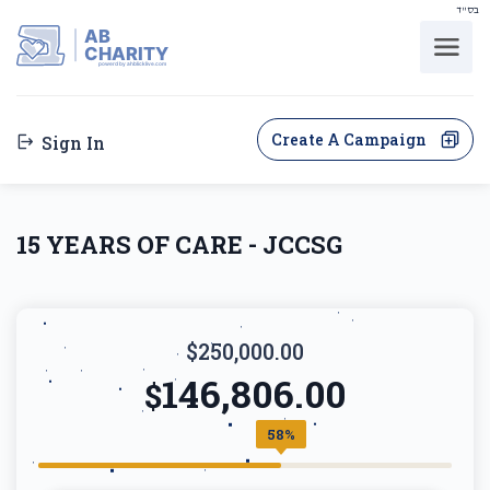
בס"ד
AB
CHARITY
powerd by ahblicklive.com
Create A Campaign
Sign In
15 YEARS OF CARE - JCCSG
$250,000.00
146,806.00
$
58%