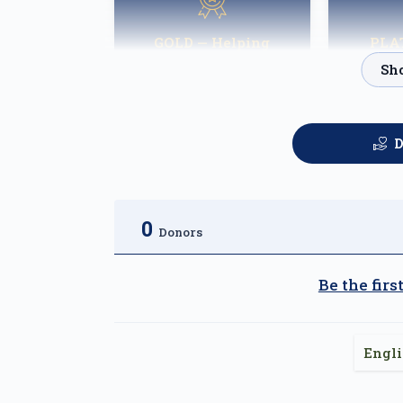
GOLD — Helping
PLA
Families Heal
Fortn
$2,500.00
D
0
Donors
Be the fir
Engl