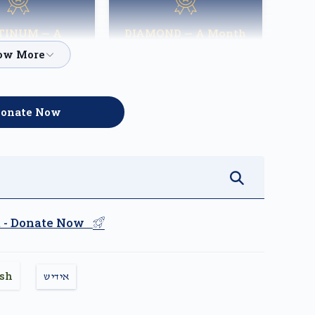
TINUM — A
DIAMOND — A Month
ight of Hope
of Reprieve
$3,600.00
$5,000.00
onate Now
st - Donate Now
ish
אידיש