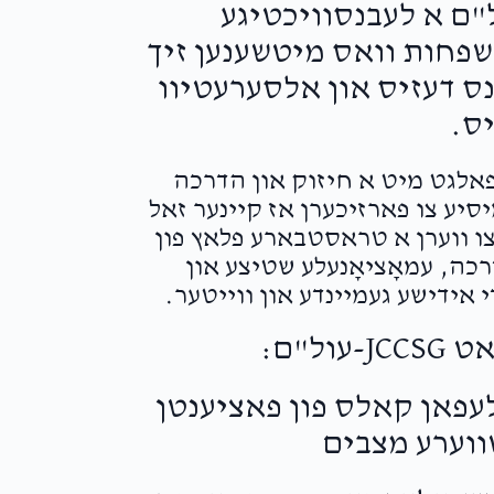
יאר איז JCCSG-עול"ם א לעבנסוויכטיגע
שפחות וואס מיטשענען זיך
נס דעזיס און אלסערעטיוו
ס.
עפאלגט מיט א חיזוק און הדרכה
יע צו פארזיכערן אז קיינער זאל
 צו ווערן א טראסטבארע פלאץ פון
ה, עמאָציאָנעלע שטיצע און
 אידישע געמיינדע און ווייטער.
פערט איבער 50,000 טעלעפאן קאלס פון פאציענטן
ווערע מצבים