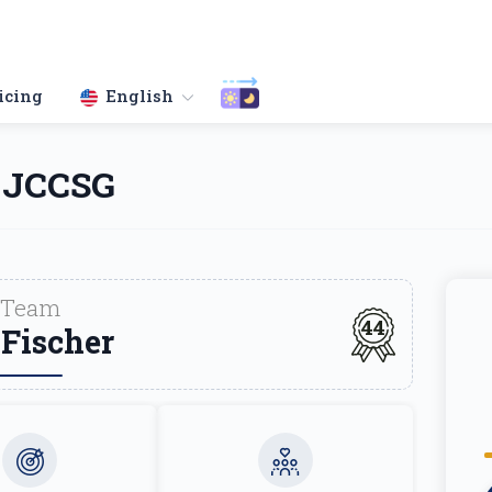
icing
English
 JCCSG
Team
44
 Fischer