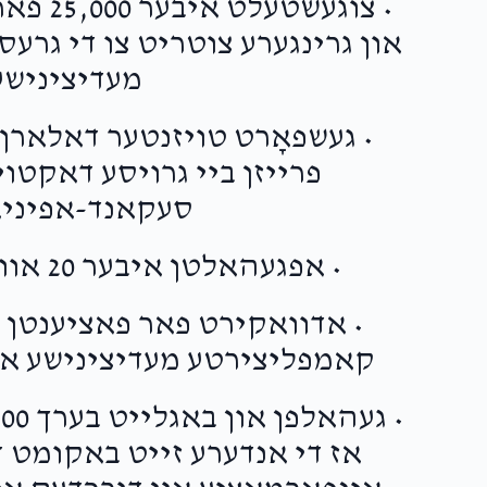
• צוגעש
און גרינגערע צוטריט צו די גרע
מעדיצינישע
• געשפאָרט טויזנטער דאלארן 
פרייזן ביי גרויסע דאקטוי
סעקאנד-אפיניא
• אפגעהאלטן איבער 20 אווענטן און סימפאזיומס
• אדוואקירט פאר פאציענטן ו
קאמפליצירטע מעדיצינישע או
אז די אנדערע זייט באקומט די