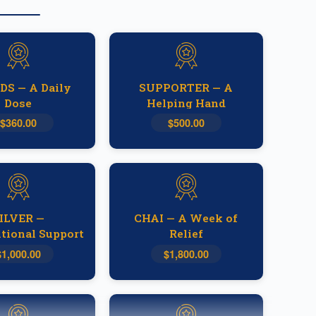
DS — A Daily
SUPPORTER — A
Dose
Helping Hand
$360.00
$500.00
ILVER —
CHAI — A Week of
tional Support
Relief
$1,000.00
$1,800.00