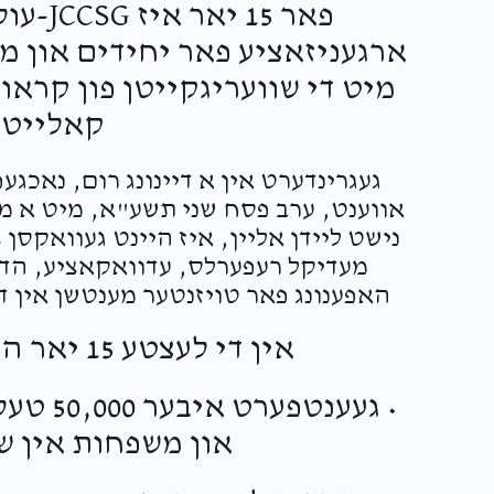
פאר 15 
ארגעניזאציע פאר יחידים און מ
מיט די שוועריגקייטן פון קראו
קאלייטי
געגרינדערט אין א דיינונג רום, נאכג
אווענט, ערב פסח שני תשע"א, מיט א מיס
נישט ליידן אליין, איז היינט געוואקסן
מעדיקל רעפערלס, עדוואקאציע, הדרכ
האפענונג פאר טויזנטער מענטשן אין די
אין די לעצטע 15 יאר האט JCCSG-עול"ם:
• געענט
און משפחות אין ש