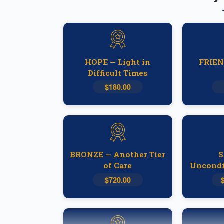
HOPE — Light in
FRIEN
Difficult Times
$180.00
BRONZE — Another Tier
S
of Care
Uncondi
$720.00