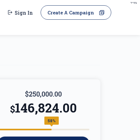
בס"ד
Sign In
Create A Campaign
$250,000.00
146,824.00
$
58%