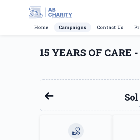
AB
CHARITY
powerd by ahblicklive.com
Home
Campaigns
Contact Us
Pr
15 YEARS OF CARE -
Sol