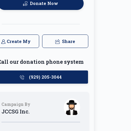
Donate Now
Create My
Share
Team
Call our donation phone system
(929) 205-3044
Campaign By
JCCSG Inc.