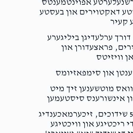
טעלט איבער 25,000 פארשנעלערטע אפוינטמענטס
סטע דאקטוירים און בעסטע
 קעיר
דורך ערלעדיגן ביליגערע
רים, פראצעדורן און
ן וויזיטס
ואס מוטשענען זיך מיט
ן אינשורענס סיסטעמען
• געהאלפן און באגלייט בערך 500 שידוכים, זיכערמאכענדיג
 ריכטיגע און וויכטיגע