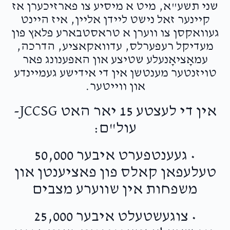
שני תשע"א, מיט א מיסיע צו פארזיכערן אז
קיינער זאל נישט ליידן אליין, איז היינט
געוואקסן צו ווערן א טראסטבארע פלאץ פון
מעדיקל רעפערלס, עדוואקאציע, הדרכה,
עמאָציאָנעלע שטיצע און האפענונג פאר
טויזנטער מענטשן אין די אידישע געמיינדע
און ווייטער.
אין די לעצטע 15 יאר האט JCCSG-
עול"ם:
• געענטפערט איבער 50,000
טעלעפאן קאלס פון פאציענטן און
משפחות אין שווערע מצבים
• צוגעשטעלט איבער 25,000