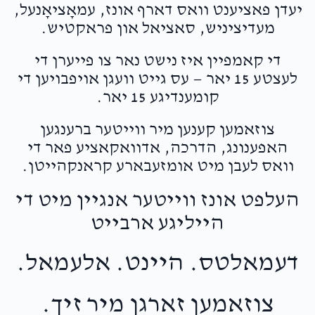
יעדן פאציענט וואס דארף אונז, עמאָציאָנעל,
מעדיציניש, סאציאל און פראקטיש.
די קאמפיין איז נישט נאר צו פייערן די
לעצטע 15 יאר — עס גייט וועגן אויפבויען די
קומענדיגע 15 יאר.
צוזאמען קענען מיר ווייטער ברענגען
האפענונג, הדרכה, אדוואקאציע פאר די
וואס לעבן מיט אומזעבארע קראנקהייטן.
העלפט אונז ווייטער אנגיין מיט די
הייליגע ארבייט
דעמאלטס. היינט. אלעמאל.
צוזאמען זארגן מיר זיך.