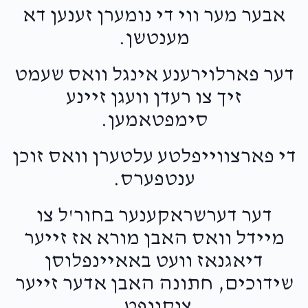
אבער מער ווי די נומערן זענען דא
מענטשן.
דער פארלוירענע אינגל וואס שעמט
זיך צו רעדן וועגן זיינע
סימפטאמען.
די פארצווייפלטע עלטערן וואס זוכן
ענטפערס.
דער דערשראקענער בחור'ל צו
מיידל וואס האבן מורא אז זייער
דיאגנאז וועט באאיינפלוסן
שידוכים, חתונה האבן אדער זייער
צוקונפט.