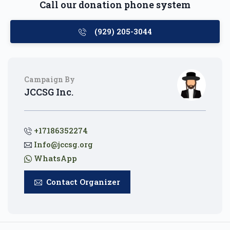
Call our donation phone system
(929) 205-3044
Campaign By
JCCSG Inc.
+17186352274
Info@jccsg.org
WhatsApp
Contact Organizer