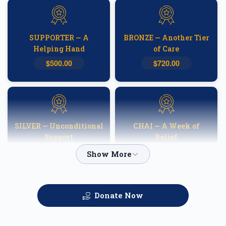
SUPPORTER — A
BRONZE — Another Tier
Helping Hand
of Care
$500.00
$720.00
SILVER — Unconditional
CHAI — A Week of
Support
Relief
$1,000.00
$1,800.00
Donate Now
GOLD — Helping
PLATINUM — A
Families Heal
Fortnight of Hope