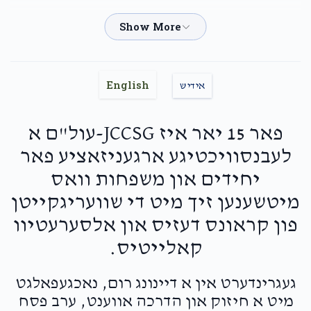
SKY SHOT
Yakov Chaim Weiss
$18.00
2 months ago
Yidy Weinberger
Yakov Chaim Weiss
English
אידיש
$18.00
2 months ago
פאר 15 יאר איז JCCSG-עול"ם א
David Gottlieb
Yakov Chaim Weiss
לעבנסוויכטיגע ארגעניזאציע פאר
$18.00
2 months ago
יחידים און משפחות וואס
מיטשענען זיך מיט די שוועריגקייטן
Joseph Zwiebel
Yakov Chaim Weiss
פון קראונס דעזיס און אלסערעטיוו
$52.00
2 months ago
קאלייטיס.
Keep up the good work in all aspects you are
doing 👍🏻
געגרינדערט אין א דיינונג רום, נאכגעפאלגט
מיט א חיזוק און הדרכה אווענט, ערב פסח