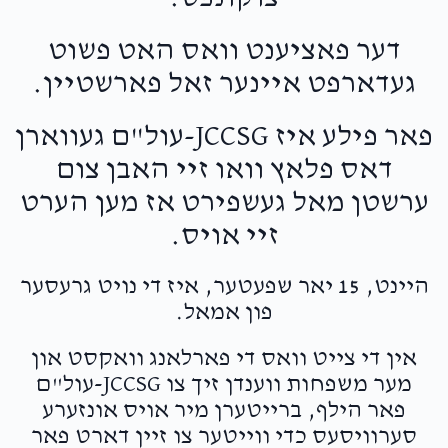
דער פאציענט וואס האט פשוט
געדארפט איינער זאל פארשטיין.
פאר פילע איז JCCSG-עול"ם געווארן
דאס פלאץ וואו זיי האבן צום
ערשטן מאל געשפירט אז מען הערט
זיי אויס.
היינט, 15 יאר שפעטער, איז די נויט גרעסער
פון אמאל.
אין די צייט וואס די פארלאנג וואקסט און
מער משפחות ווענדן זיך צו JCCSG-עול"ם
פאר הילף, ברייטערן מיר אויס אונזערע
סערוויסעס כדי ווייטער צו זיין דארט פאר