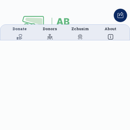
Donate
Donors
Zchusim
About
This website was built in Zchus of Menachem
Mendel Ben Rivkah Zlate
Helpful Links
Create A Campaign
Tap & Donate
Login
Unrecognized Charge
Register
Pricing