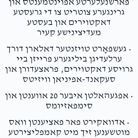
פארשנעלערטע אפוינטמענטס און
גרינגערע צוטריט צו די גרעסטע
דאקטוירים און בעסטע
מעדיצינישע קעיר
• געשפאָרט טויזנטער דאלארן דורך
ערלעדיגן ביליגערע פרייזן ביי
גרויסע דאקטוירים, פראצעדורן און
סעקאנד-אפיניאן וויזיטס
• אפגעהאלטן איבער 20 אווענטן און
סימפאזיומס
• אדוואקירט פאר פאציענטן וואס
מוטשענען זיך מיט קאמפליצירטע