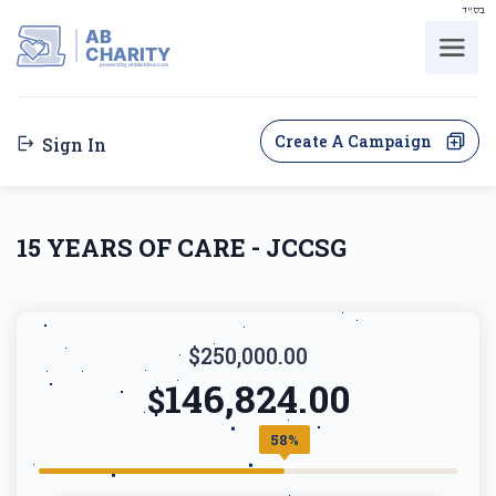
בס"ד
AB
CHARITY
powerd by ahblicklive.com
Create A Campaign
Sign In
15 YEARS OF CARE - JCCSG
$250,000.00
146,824.00
$
58%