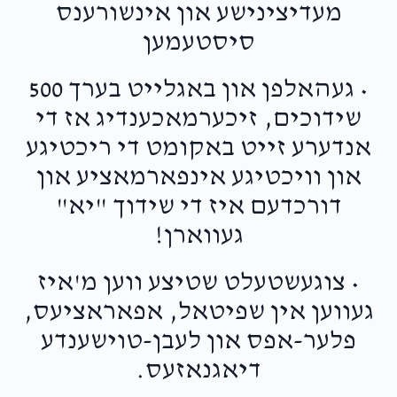
מעדיצינישע און אינשורענס
סיסטעמען
• געהאלפן און באגלייט בערך 500
שידוכים, זיכערמאכענדיג אז די
אנדערע זייט באקומט די ריכטיגע
און וויכטיגע אינפארמאציע און
דורכדעם איז די שידוך "יא"
געווארן!
• צוגעשטעלט שטיצע ווען מ'איז
געווען אין שפיטאל, אפאראציעס,
פלער-אפס און לעבן-טוישענדע
דיאגנאזעס.