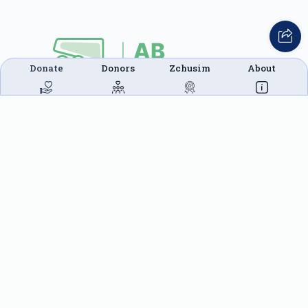
Donate
Donors
Zchusim
About
This website was built in Zchus of Menachem
Mendel Ben Rivkah Zlate
Helpful Links
Create A Campaign
Tap & Donate
Login
Unrecognized Charge
Register
Pricing