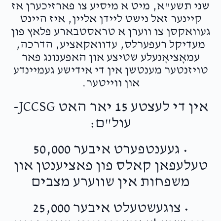
שני תשע"א, מיט א מיסיע צו פארזיכערן אז
קיינער זאל נישט ליידן אליין, איז היינט
געוואקסן צו ווערן א טראסטבארע פלאץ פון
מעדיקל רעפערלס, עדוואקאציע, הדרכה,
עמאָציאָנעלע שטיצע און האפענונג פאר
טויזנטער מענטשן אין די אידישע געמיינדע
און ווייטער.
אין די לעצטע 15 יאר האט JCCSG-
עול"ם:
• געענטפערט איבער 50,000
טעלעפאן קאלס פון פאציענטן און
משפחות אין שווערע מצבים
• צוגעשטעלט איבער 25,000