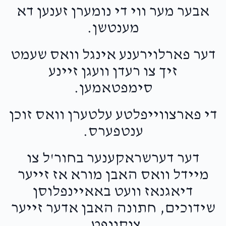
אבער מער ווי די נומערן זענען דא
מענטשן.
דער פארלוירענע אינגל וואס שעמט
זיך צו רעדן וועגן זיינע
סימפטאמען.
די פארצווייפלטע עלטערן וואס זוכן
ענטפערס.
דער דערשראקענער בחור'ל צו
מיידל וואס האבן מורא אז זייער
דיאגנאז וועט באאיינפלוסן
שידוכים, חתונה האבן אדער זייער
צוקונפט.