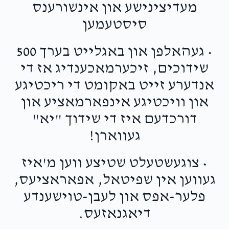
מעדיצינישע און אינשורענס
סיסטעמען
• געהאלפן און באגלייט בערך 500
שידוכים, זיכערמאכענדיג אז די
אנדערע זייט באקומט די ריכטיגע
און וויכטיגע אינפארמאציע און
דורכדעם איז די שידוך "יא"
געווארן!
• צוגעשטעלט שטיצע ווען מ'איז
געווען אין שפיטאל, אפאראציעס,
פלער-אפס און לעבן-טוישענדע
דיאגנאזעס.