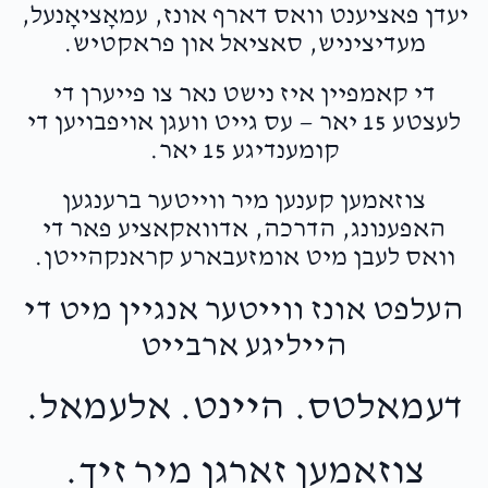
יעדן פאציענט וואס דארף אונז, עמאָציאָנעל,
מעדיציניש, סאציאל און פראקטיש.
די קאמפיין איז נישט נאר צו פייערן די
לעצטע 15 יאר — עס גייט וועגן אויפבויען די
קומענדיגע 15 יאר.
צוזאמען קענען מיר ווייטער ברענגען
האפענונג, הדרכה, אדוואקאציע פאר די
וואס לעבן מיט אומזעבארע קראנקהייטן.
העלפט אונז ווייטער אנגיין מיט די
הייליגע ארבייט
דעמאלטס. היינט. אלעמאל.
צוזאמען זארגן מיר זיך.