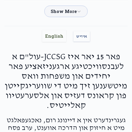
Mendel And Chana
Yirmi Labkowski
$72.00
2 months ago
English
אידיש
Gavriel Wolff
Yirmi Labkowski
$100.00
2 months ago
פאר 15 יאר איז JCCSG-עול"ם א
Let's go let's go let's go
לעבנסוויכטיגע ארגעניזאציע פאר
Toby Halon
יחידים און משפחות וואס
Yirmi Labkowski
$54.00
2 months ago
מיטשענען זיך מיט די שוועריגקייטן
פון קראונס דעזיס און אלסערעטיוו
Sara Halon
Yirmi Labkowski
קאלייטיס.
$18.00
2 months ago
געגרינדערט אין א דיינונג רום, נאכגעפאלגט
מיט א חיזוק און הדרכה אווענט, ערב פסח