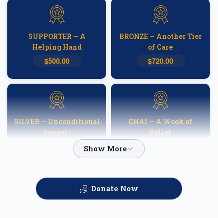
SUPPORTER — A
BRONZE — Another Tier
Helping Hand
of Care
$500.00
$720.00
SILVER — Unconditional
CHAI — A Week of
Support
Relief
$1,000.00
$1,800.00
Donate Now
GOLD — Helping
PLATINUM — A
Families Heal
Fortnight of Hope