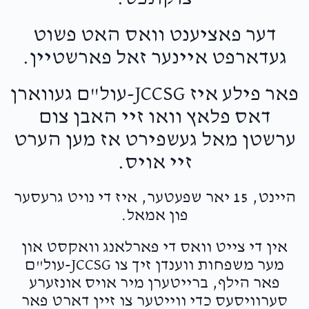
דער פאציענט וואס האט פשוט
געדארפט איינער זאל פארשטיין.
פאר פילע איז JCCSG-עול"ם געווארן
דאס פלאץ וואו זיי האבן צום
ערשטן מאל געשפירט אז מען הערט
זיי אויס.
היינט, 15 יאר שפעטער, איז די נויט גרעסער
פון אמאל.
אין די צייט וואס די פארלאנג וואקסט און
מער משפחות ווענדן זיך צו JCCSG-עול"ם
פאר הילף, ברייטערן מיר אויס אונזערע
סערוויסעס כדי ווייטער צו זיין דארט פאר