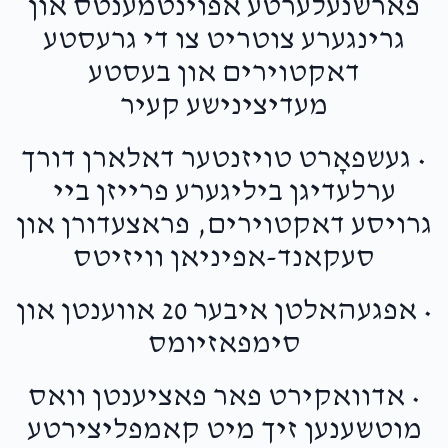
פארשנעלערטע אפוינטמענטס און
גרינגערע צוטריט צו די גרעסטע
דאקטוירים און בעסטע
מעדיצינישע קעיר
• געשפאָרט טויזנטער דאלארן דורך
ערלעדיגן ביליגערע פרייזן ביי
גרויסע דאקטוירים, פראצעדורן און
סעקאנד-אפיניאן וויזיטס
• אפגעהאלטן איבער 20 אווענטן און
סימפאזיומס
• אדוואקירט פאר פאציענטן וואס
מוטשענען זיך מיט קאמפליצירטע