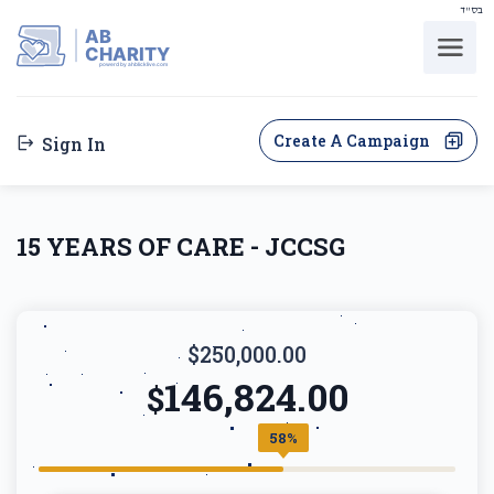
בס"ד
AB
CHARITY
powerd by ahblicklive.com
Create A Campaign
Sign In
15 YEARS OF CARE - JCCSG
$250,000.00
146,824.00
$
58%