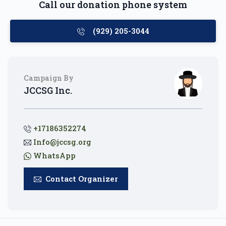
Call our donation phone system
(929) 205-3044
Campaign By
JCCSG Inc.
+17186352274
Info@jccsg.org
WhatsApp
Contact Organizer