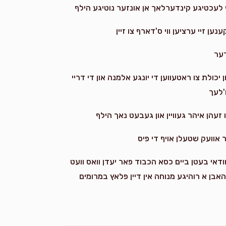
י לעכטיגע קינדערלאך אן אונזער נוטיגע הילף
ן זיי ערציען ווי ס'דארף צו זיין
דער
יכולת צו ראטעווען די יונגע אלמנה און די דריי
'לעך
ו זעהן איהר געוויין און געבעט נאך הילף
ר אוועק שטעלן אויף די פיס
דאי בעטן ביים כסא הכבוד פאר יעדן וואס וועט
 האבן א רוהיגע מנוחה אין דיין פלאץ במרומים