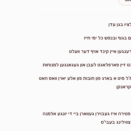
ש.ש.
שמואל זעליקאוויטש
2 years ago
יו בגן עדן
Shmiel Heimlich
שמואל זעליקאוויטש
 בגוף ובנפש כל ימי חייו
2 years ago
ענגען איין קינד אויף דער וועלט
S A Cohen
שמואל זעליקאוויטש
2 years ago
ל מיט א בארג פון חובות פון אלע יארן וואס האט
קראנקן
ירה איז געבוירן געווארן ביי די יונגע אלמנה
וילינג בעבי'ס