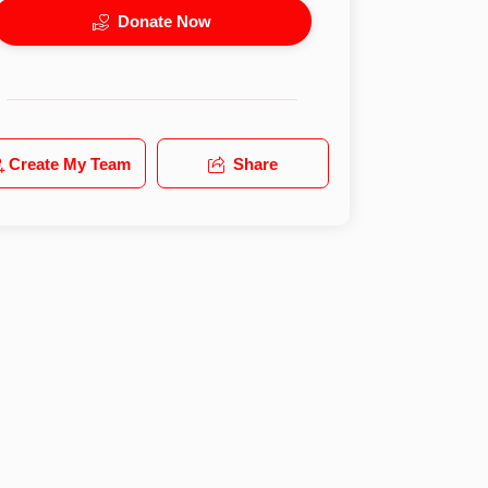
Donate Now
Create My Team
Share