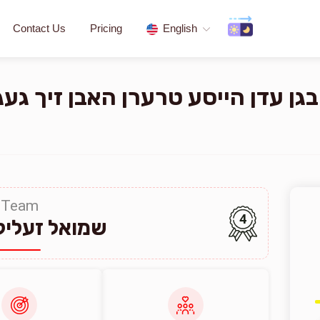
Contact Us
Pricing
English
גן עדן הייסע טרערן האבן זיך געג
Team
4
שמואל זעליק