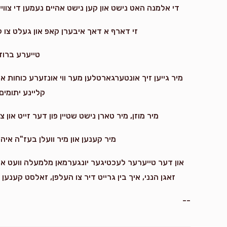
די אלמנה האט נישט און קען נישט אהיים נעמען די צווי
זי דארף א דאך איבערן קאפ און געלט צו קענע
טייערע ברו
מיר גייען זיך אונטערגארטלען מער ווי אונזערע כוחות און 
קליינע יתומים
מיר מוזן, מיר טארן נישט שטיין פון דער זייט און צ
מיר קענען און מיר וועלן בעז"ה איה
און דער טייערער לעכטיגער יונגערמאן מלמעלה וועט אוו
זאגן הנני, איך בין גרייט דיר צו העלפן, זאלסט קענען
--