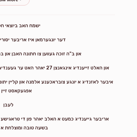
$27.00
ישמח האב ביוצאי חלצ
$23.06
דער יונגערמאן איז אריבער יסורים
און ב"ה זוכה געווען צו חתונה האבן און בר
$36.00
און האלט זייענדיג אינגאנצן 27 יאהר האט ער געענדיגט זיין פארפלאגט לעבן און געגאנגען למנוחות
בשורות טובות
איבער לאזנדיג א יונגע צובראכענע אלמנה און קליין יתומ'
אפגעקאסט זיין 
לעבן
אריבער גייענדיג כמעט א האלב יאהר פון די טראגישע פט
בשעה טובה ומוצלחת א צו