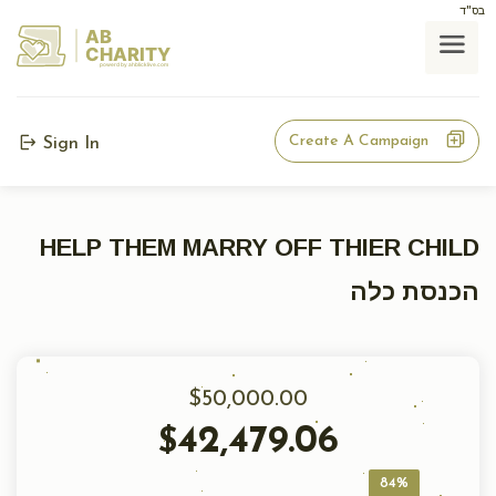
בס"ד
AB
CHARITY
powerd by ahblicklive.com
Create A Campaign
Sign In
HELP THEM MARRY OFF THIER CHILD
הכנסת כלה
$50,000.00
42,479.06
$
84%