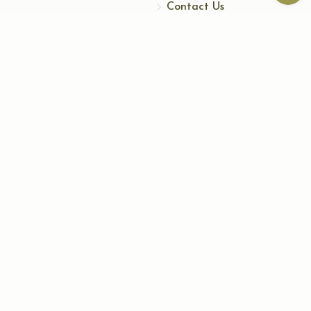
Contact Us
Contact Us
172 Blauvelt Rd, Monsey, NY
(212) 239-8923
info@abcharity.org
Powered by
AhBlickLive.com
© 2026 AB CHARITY INC . All Rights Reserved