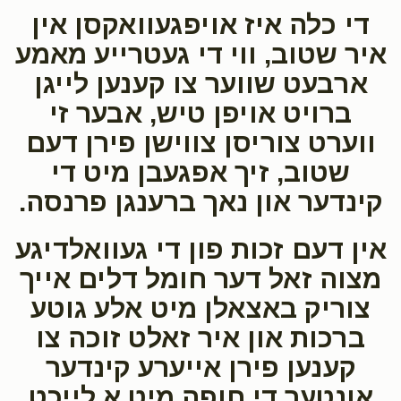
די כלה איז אויפגעוואקסן אין
איר שטוב, ווי
די געטרייע מאמע
ארבעט שווער צו קענען לייגן
ברויט אויפן טיש, אבער זי
ווערט צוריסן צווישן פירן דעם
שטוב, זיך אפגעבן מיט די
קינדער און נאך ברענגן פרנסה.
אין דעם זכות פון די געוואלדיגע
מצוה זאל דער חומל דלים אייך
צוריק באצאלן מיט אלע גוטע
ברכות און איר זאלט זוכה צו
קענען פירן אייערע קינדער
אונטער די חופה מיט א לייכט