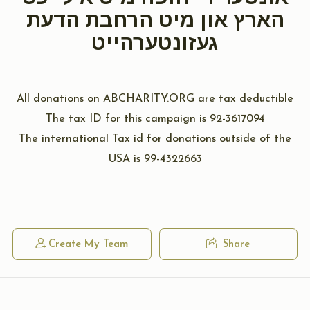
הארץ און מיט הרחבת הדעת
געזונטערהייט
All donations on ABCHARITY.ORG are tax deductible
The tax ID for this campaign is 92-3617094
The international Tax id for donations outside of the
USA is 99-4322663
Create My Team
Share