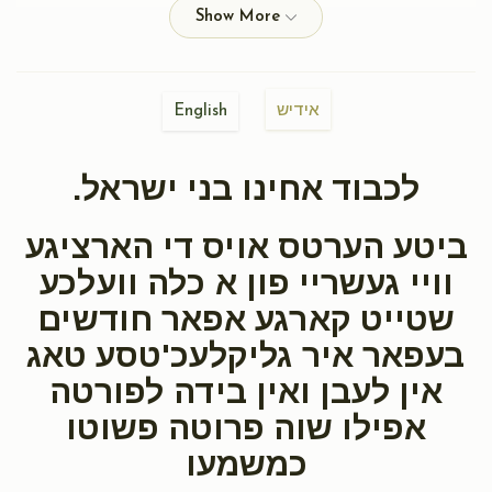
Anonymous
AVRUMY & CHAYA WINGARTEN
$101.00
2 years ago
אידיש
English
Moshe Grunstein
AVRUMY & CHAYA WINGARTEN
$50.00
2 years ago
לכבוד אחינו בני ישראל.
Keep up the great work!!!
ביטע הערטס אויס די הארציגע
Anonymous
AVRUMY & CHAYA WINGARTEN
וויי געשריי פון א כלה וועלכע
$120.00
2 years ago
שטייט קארגע אפאר חודשים
בעפאר איר גליקלעכ'טסע טאג
Anonymous
AVRUMY & CHAYA WINGARTEN
אין לעבן ואין בידה לפורטה
$4.00
2 years ago
אפילו שוה פרוטה פשוטו
כמשמעו