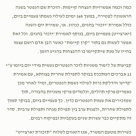
כמה וכמה אפשרויות הנצחה קיימות: הזכרת שם הנפטר בשנה
הראשונה לפטירה, במשך 365 ימים לעילוי נשמתו פעמיים ביום,
כולל אמירת 'יזכור' בחגים, כנהוג. או, שמירת יום-השנה
(יארצייט) פעמיים ביום, בנוסף לאמירת 'יזכור בחגים. וכל זאת
אפשר לעשות גם בתור "קרן קיימת" כאשר הבן אדם רושם עצמו
בחייו על מנת שיתקיימו בו ההנצחות בהגיע הזמן.
קביעות של לימוד משניות לזכר הנפטרים נעשית מידי יום ביומו ע"י
12 אברכים המתכנס בבוקר לתפילת שחרית בצוותא, עם אמירת
'קדיש' והדלקת נרות לעילוי נשמת הנפטרים, ומיד לאחר מכן
נאמרים פרקי תהלים, ונלמדים פרקי משניות בחבורה, תוך
שמזכירים את שמות הנפטרים כדין. כך פעמיים ביום, בבוקר סמוך
לתפילת שחרית, ולפנות ערב בין תפילת מנחה ותפילת ערבית. סדר
זה מתקיים כבר עשרות שנים בעקביות ובפיקוח רבנים.
כשירות מטעם המשרד, אנו דואגים לשלוח "תזכורת יארצייט"