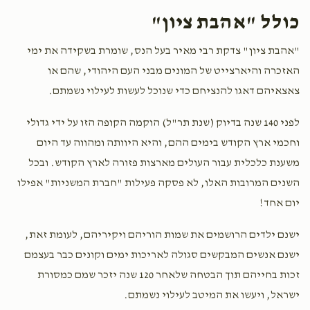
כולל "אהבת ציון"
$100.00
2 months ago
"אהבת ציון" צדקת רבי מאיר בעל הנס, שומרת בשקידה את ימי
dej yurtzeit
האזכרה והיארצייט של המונים מבני העם היהודי, שהם או
צאצאיהם דאגו להנציחם כדי שנוכל לעשות לעילוי נשמתם.
$180.00
2 months ago
10 פעמים ח"י
לפני 140 שנה בדיוק (שנת תר"ל) הוקמה הקופה הזו על ידי גדולי
Yizkor
וחכמי ארץ הקודש בימים ההם, והיא היוותה ומהווה עד היום
משענת כלכלית עבור העולים מארצות פזורה לארץ הקודש. ובכל
השנים המרובות האלו, לא פסקה פעילות "חברת המשניות" אפילו
יום אחד!
ישנם ילדים הרושמים את שמות הוריהם ויקיריהם, לעומת זאת,
ישנם אנשים המבקשים סגולה לאריכות ימים וקונים כבר בעצמם
זכות בחייהם תוך הבטחה שלאחר 120 שנה יזכר שמם כמסורת
ישראל, ויעשו את המיטב לעילוי נשמתם.