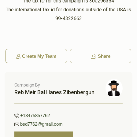
The tax ID for this campaign is 300296354
The international Tax id for donations outside of the USA is
99-4322663
Create My Team
Share
Campaign By
Reb Meir Bal Hanes Zibenbergun
+13475857762
bsd7762@gmail.com