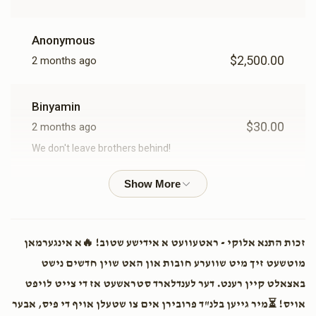
Anonymous
$2,500.00
2 months ago
Binyamin
$30.00
2 months ago
We don't leave brothers behind!
Anonymous
$5.00
3 months ago
זכות התנא אלוקי - ראטעוועט א אידישע שטוב! 🔥א אינגערמאן
P B
מוטשעט זיך מיט שווערע חובות און האט שוין חדשים נישט
$101.00
3 months ago
באצאלט קיין רענט. דער לענדלארד סטראשעט אז די צייט לויפט
הצלות בית בישראל
אויס! ⏳מיר גייען בלנ"ד פרובירן אים צו שטעלן אויף די פיס, אבער