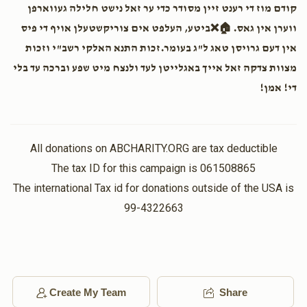
לענ״ יצחק בן שמשון לענ״ בנימין זאב בן שמשון ברוך ני״ לענ״
קודם מוז די רענט זיין מסודר כדי ער זאל נישט חלילה געווארפן
נפתלי בן יקתואל י-הודה , כל חולה ישראל לרפואה שלימה
ווערן אין גאס. 🏠❌ביטע, העלפט אים צוריקשטעלן אויף די פיס
בקרוב
אין דעם גרויסן טאג ל"ג בעומר.זכות התנא האלקי רשב"י וזכות
מצוות צדקה זאל אייך באגלייטן לעד ולנצח מיט שפע וברכה עד בלי
Moe Fried
די! אמן!
$5.00
3 months ago
Alexander Rosner
All donations on ABCHARITY.ORG are tax deductible
$54.00
3 months ago
The tax ID for this campaign is 061508865
צדקה עם אני
The international Tax id for donations outside of the USA is
99-4322663
Create My Team
Share