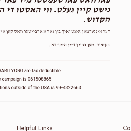
פארוואס פארשעמסטו מיר פאר מ
נישט קיין געלט. ווי האסטו די ה
.
הקדוש
דער אינגערמאן זאגט ״איך בין נאר א ארבייטער וואס קען א??
בקיצור. מען ברויך דיין הילף דא .
HARITY.ORG are tax deductible
his campaign is 061508865
nations outside of the USA is 99-4322663
Helpful Links
Co