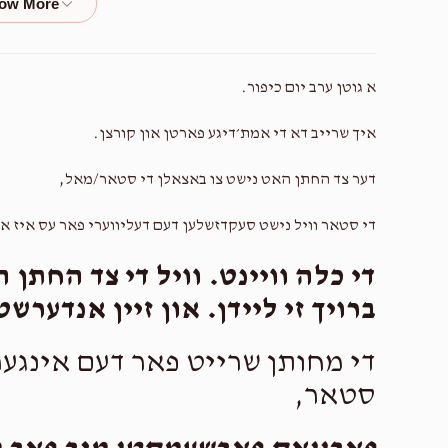
$36.00
א גוטן ערב יום כיפור.
איך שרייב דא די אמת׳דיגע פארטן און קורצן.
$30.00
דער צד החתן האט נישט צו באצאלן די סטאר/מאל,
די סטאר וויל נישט סעקדזשלען דעם דעליווערי פאר עס אי, .
$100.00
די כלה וויינט. וויל די צד החת.
ברויך זי ליידן. און זיין אנדערשט.
$36.00
די מחותן שרייט פאר דעם אינגער
סטאר,