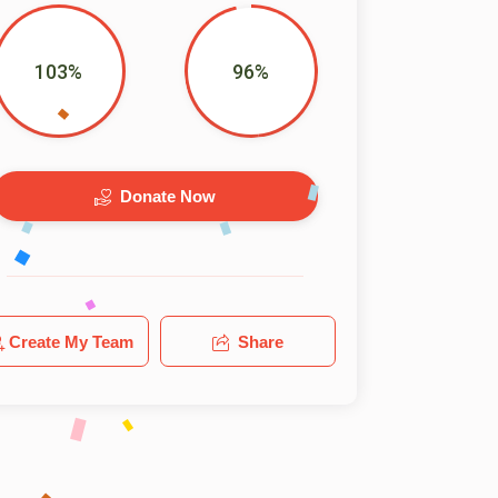
103%
96%
Donate Now
Create My Team
Share