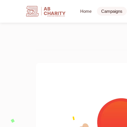
AB
Home
Campaigns
CHARITY
powerd by ahblicklive.com