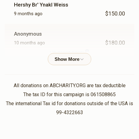
Hershy Br' Ynakl Weiss
$150.00
9 months ago
Anonymous
$180.00
10 months ago
עשרה פעמים ח״י
P B
$360.00
10 months ago
All donations on ABCHARITY.ORG are tax deductible
20 מאל ח״י
The tax ID for this campaign is 061508865
לענ״ בנימין זאב בן שמשון ברוך לענ״ פרידה בת נפתלי הערצת
The international Tax id for donations outside of the USA is
לענ׳ נפתלי צבי בן יקתואל י-הודה
99-4322663
Chaim Fuchs
$1,800.00
1 year ago