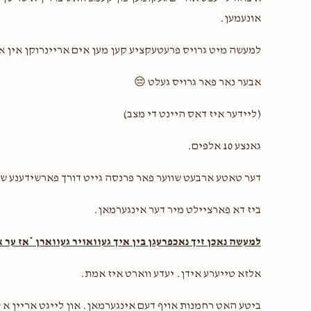
אונעמען.
לע״נ רבינו יואל ב
למעשה מיט גרויס פרעטעקציע קען מען אים אריינרוקן אין א 
אבער נאר פאר גרויס געלט 😔
(ליידער איז דאס היינט די מצב)
גאנצע 10 אלפים.
דער טאטע ארבעט שווער פאר פרנסה גייט דורך פארשידענע שוו
ביז דא פארציילט מיר דער אינגערמאן.
למעשה נאכן זיך נאכפרעגן בין איך געוואויר געווארן *אז ער א
אלזא טייערע אידן. יעדע ווארט איז אמת.
ביטע האט רחמנות אויף דעם אינגערמאן. און לייגט אריין א ש