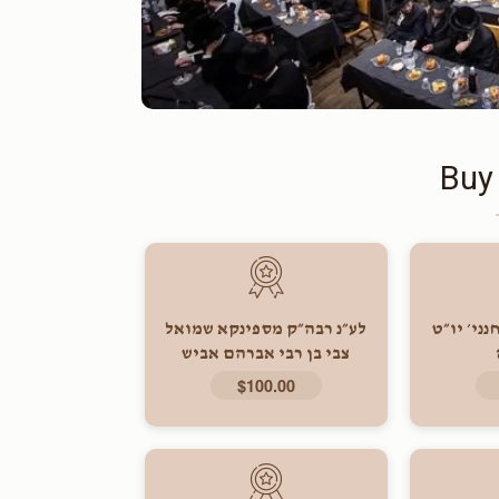
Buy
נני׳ יו״ט
לע״נ רבה״ק מספינקא שמואל
צבי בן רבי אברהם אביש
זצוקלה״ה
$100.00