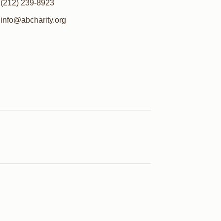
(212) 239-8923
info@abcharity.org