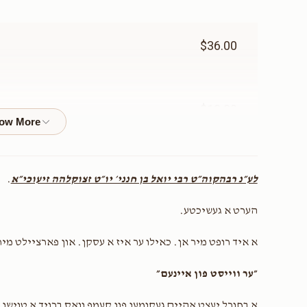
$36.00
$10.00
$62.00
לע״נ רבהקוה״ט רבי יואל בן חנני׳ יו״ט זצוקלהה זיעוכי״א
.
הערט א געשיכטע.
$41.00
א איד רופט מיר אן. כאילו ער איז א עסקן. און פארציילט מיר
״ער ווייסט פון איינעם״
$100.00
א בחורל יעצט אהיים געקומען פון קעמפ וואס ברויך א טוישן 