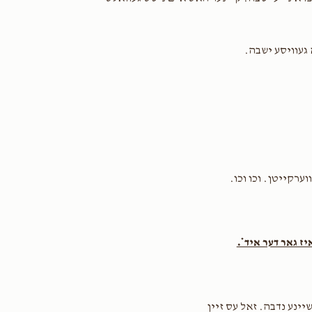
1 year ago
ן חנני׳ יו״ט זצוקלה״ה
געוויסע ישבה.
ערקייטן. וכו וכו.
יז גאר דער איד*.
יינע נדבה. זאל עס זיין