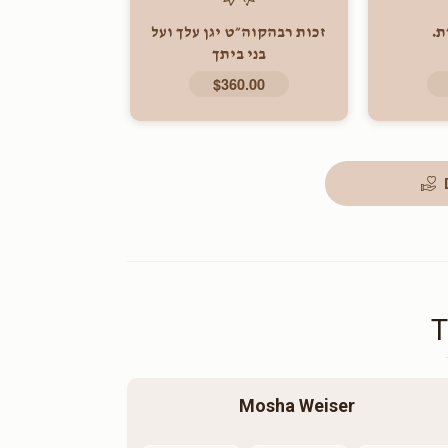
ת.
זכות רבהקוה״ט יגן עלך ועל
בני ביתך
$360.00
Mosha Weiser 