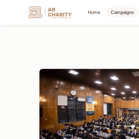
AB
Home
Campaigns
CHARITY
powerd by ahblicklive.com