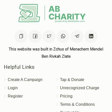
Shia Zevi And Gitty Silber
$2,400
$2,400
40
Donated
Goal
Donors
מו“ה יחיאל מיכל אמסעל ורעיתו
This website was built in Zchus of Menachem Mendel
Ben Rivkah Zlate
$5,007
$5,000
11
Donated
Goal
Donors
Helpful Links
Create A Campaign
Tap & Donate
מו״ה הערשל/ אלטר צבי רייפער ורעיתו
Login
Unrecognized Charge
Register
Pricing
$5,300
$5,000
8
Terms & Conditions
Donated
Goal
Donors