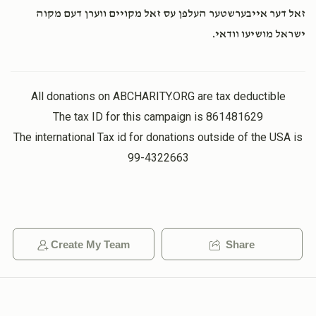
$6,071
$7,200
18
In honor of our most awesome parents/in laws...Thanks
זאל דער אייבערשטער העלפן עס זאל מקויים ווערן דעם מקוה
for everything!!
Donated
Goal
Donors
ישראל מושיעו וודאי.
מו"ה חיים יהודה שפיטץ
מו"ה חיים יהודה שפיטץ ורעיתו
 מו“ה שלמה בן ציון רייפער ורעיתו
$475.00
9 months ago
All donations on ABCHARITY.ORG are tax deductible
The tax ID for this campaign is 861481629
$4,926
$2,296
19
The international Tax id for donations outside of the USA is
Donated
Goal
Donors
99-4322663
מו"ה ברוך אשר עליאס
Create My Team
Share
$8,000
$10,000
4
Donated
Goal
Donors