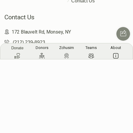
Contact Us
Contact Us
Simcha Badansky
172 Blauvelt Rd, Monsey, NY
$1,895
$2,500
35
(212) 239-8923
Donated
Goal
Donors
Donors
Zchusim
Teams
About
Donate
info@abcharity.org
אפרים ריגער ורעיתו
Powered by
AhBlickLive.com
$5,000
$5,000
7
Donated
Goal
Donors
© 2026 AB CHARITY INC . All Rights Reserved
YOSSI AND CHAYALA SILBER