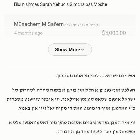
l'ilui nishmas Sarah Yehudis Simcha bas Moshe
שלמה (בר"ש) ריגער ורעיתו
MEnachem M Safern
מו“ה מענדל זאפערן
$5,000.00
4 months ago
$13,375
$18,000
4
זכות משתתף במקוה
Donated
Goal
Donors
Sarala Schreiber
Simcha Badansky
$100.00
7 months ago
בן ציון שלום הורוויץ ורעיתו
אשריכם ישראל... לפני מי אתם מטהרין.
העלפט אונז נעמען א חלק אין בויען א מקוה טהרה לטהרתן של
Shmily And Gitty Wachsman
$7,387
$5,000
אברהם שמואל וואקסמאן
19
ורעיתו
ישראל אינעם שטאט סטעטן איילאנד, ווי איבער טויזענט משפחות
Donated
Goal
Donors
$1,087.00
8 months ago
כ"י ווארטען אויף די מינוט וואס די מקוה זאל זיין און באנוץ.
ווי מיר האבן געהערט ביים אסיפה טוען מיר דאס צוזאמען אלס א
Zevi & Rikki Kaszovitz
אברהם שמואל וואקסמאן ורעיתו
מו“ה שמעון אמסעל ורעיתו
משפחה און חבר לזכות אחד מן החבורה.
$200.00
8 months ago