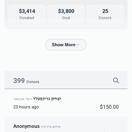
$3,414
$3,800
25
Donated
Goal
Donors
יענקי שטעסל
$1,406
$1,800
31
Donated
Goal
Donors
399
Donors
אברמי פריעד
יצחק גרינפעלד
דובי אונגאר
$150.00
23 hours ago
$1,833
$1,800
26
Donated
Goal
Donors
Anonymous
שלום פירטה