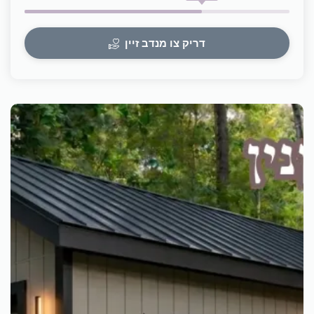
דריק צו מנדב זיין