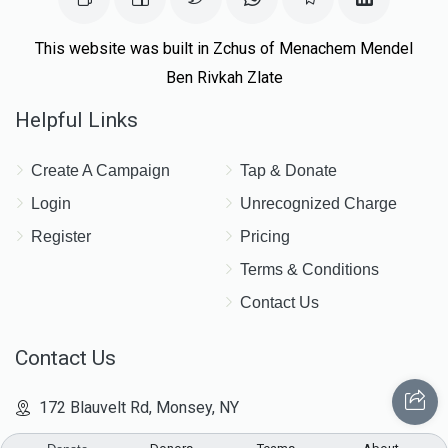
מרדכי ישעי׳ קאהן
This website was built in Zchus of Menachem Mendel
$471
$1,800
16
Ben Rivkah Zlate
Donated
Goal
Donors
Helpful Links
Create A Campaign
Tap & Donate
זכרי׳ גרינבערג
Login
Unrecognized Charge
$562
$1,800
14
Register
Pricing
Donated
Goal
Donors
Terms & Conditions
Contact Us
משה אורי כץ
Contact Us
$1,993
$1,800
4
172 Blauvelt Rd, Monsey, NY
Donated
Goal
Donors
(212) 239-8923