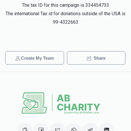
The tax ID for this campaign is 334454733
$955
$1,800
22
The international Tax id for donations outside of the USA is
Donated
Goal
Donors
99-4322663
אייזיק לעבאוויטש 
$1,723
$1,800
10
Create My Team
Share
Donated
Goal
Donors
 מרדכי יודא לעבאוויטש
$1,344
$1,800
11
Donated
Goal
Donors