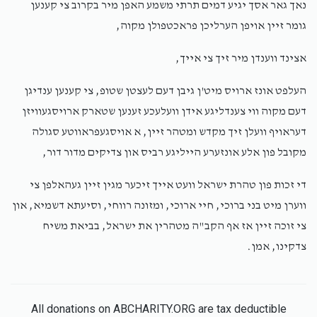
נאך גאר אסך יגיע דמים תרתי משמע האפן מיר בקרוב צי קענען
גומר זיין אויפן הערליכן פראכטפולן מקוה,
Yossi Weinberger
אברמי פריעד
ישראל קויפמאן
אצינד ווענדן מיר זיך צי אייך,
$33.00
2 days ago
העלפט אונז ארויס מיט'ן גיבן דעם לעצטן שטופ, צי קענען ענדיגן
$1,197
$1,800
21
יעקב נחמי׳ יאקאבאוויטש
אלי׳ דוד טירניוער
דעם מקוה ווי צענדליגע אידן וועלעכע זענען שטארק ארויסגעוויזן
Donated
Goal
Donors
$1,800.00
2 days ago
דעראויף וועלן זיך מקדש ומטהר זיין, א אויסגעפראווטע סגולה
מקובל פון אלע אונזערע הייליגע רביס און צדיקים מדור דור,
דוד לייב קרויס
די זכות פון טהרת ישראל וועט אייך זיכער מגין זיין געהאלפן צי
ווערן מיט בני ברוכי, חיי ארוכי, ומזונה רווחי, וסיעתא דשמיא, און
$1,174
$1,800
21
צי זוכה זיין אז אף הקב"ה מטהרין את ישראל, בביאת משיח
Donated
Goal
Donors
צדקינו, אמן.
אלי׳ רוטמאן
All donations on ABCHARITY.ORG are tax deductible