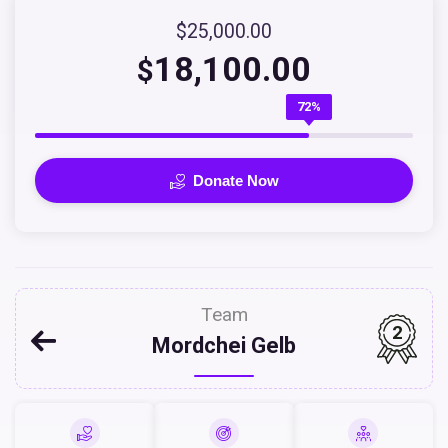
$25,000.00
18,100.00
$
72%
Donate Now
Team
2
Mordchei Gelb