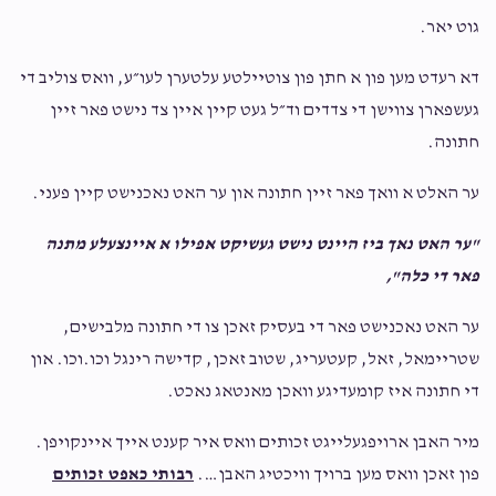
$180.00
$1,000.00
$1,250.00
2 years ago
גוט יאר.
In honor of R’ Mordechai. Keep on knocking
דא רעדט מען פון ‎א חתן פון צוטיילטע עלטערן לעו״ע, וואס צוליב די
Sold
Sold
געשפארן צווישן די צדדים וד״ל געט קיין איין צד נישט פאר זיין
Joseph Greenfeld
Mordchei Gelb
חתונה.
$54.00
2 years ago
טלית וואכן ולשב״ק לחתן
קדישה רינגל
דערפרייען א צובראכן הארץ
ער האלט א וואך פאר זיין חתונה און ער האט נאכנישט קיין פעני.
$340.00
$360.00
"ער האט נאך ביז היינט נישט געשיקט אפילו א איינצעלע מתנה
Shaya Bernath
Mordchei Gelb
Sold
Sold
פאר די כלה",
$180.00
2 years ago
‎ער האט נאכנישט פאר די בעסיק זאכן צו די חתונה מלבישים,
מסדר קדישין
סידור, תהילים, מחזורים לכלה
Elie Markin
Mordchei Gelb
שטריימאל, זאל, קעטעריג, שטוב זאכן, קדישה רינגל וכו.וכו. און
$100.00
2 years ago
די חתונה איז קומעדיגע וואכן מאנטאג נאכט.
$300.00
$320.00
‎מיר האבן ארויפגעלייגט זכותים וואס איר קענט אייך איינקויפן.
Hetshey Gutfarb
Mordchei Gelb
פון זאכן וואס מען ברויך וויכטיג האבן….
רבותי כאפט זכותים
$100.00
2 years ago