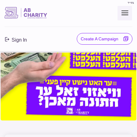
בס"ד
AB
CHARITY
powerd by ahblicklive.com
Create A Campaign
Sign In