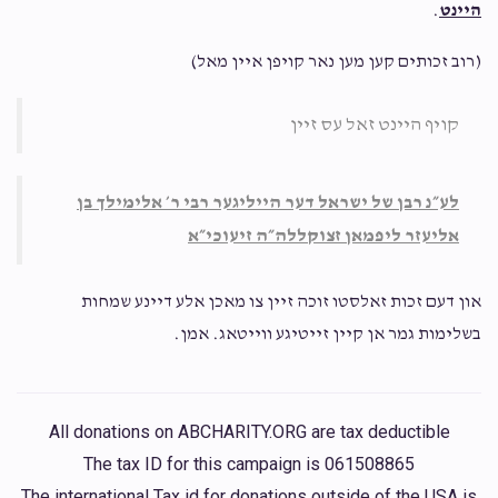
היינט
.
(‎רוב זכותים קען מען נאר קויפן איין מאל)
קויף היינט זאל עס זיין
לע״נ רבן של ישראל דער הייליגער רבי ר׳ אלימילך בן
אליעזר ליפמאן זצוקללה״ה זיעוכי״א
און דעם זכות זאלסטו זוכה זיין צו מאכן אלע דיינע שמחות
בשלימות גמר אן קיין זייטיגע ווייטאג. אמן.
All donations on ABCHARITY.ORG are tax deductible
The tax ID for this campaign is 061508865
The international Tax id for donations outside of the USA is