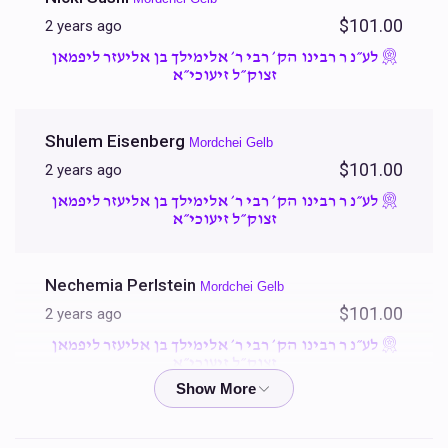
Sold
Sold
$101.00
2 years ago
סעודות החתונה
הדרכה לחתן
לע״נ ר רבינו הק׳ רבי ר׳ אלימילך בן אליעזר ליפמאן
זצוק״ל זיעוכי״א
$600.00
$2,700.00
Shulem Eisenberg
Mordchei Gelb
$101.00
2 years ago
Sold
Sold
לע״נ ר רבינו הק׳ רבי ר׳ אלימילך בן אליעזר ליפמאן
זצוק״ל זיעוכי״א
מלבישי החתן
נדוניה פאר די נייע שטוב
$1,400.00
$1,800.00
Nechemia Perlstein
Mordchei Gelb
$101.00
2 years ago
לע״נ ר רבינו הק׳ רבי ר׳ אלימילך בן אליעזר ליפמאן
Sold
Sold
זצוק״ל זיעוכי״א
לייכטער לכבוד שבת קודש
שבע ברכות
Mattis Rokowsky
Mordchei Gelb