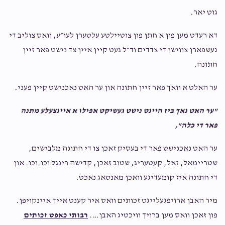
$1,000.00
$1,250.00
גוט יאר.
Anonymous
Harav J.B.
דא רעדט מען פון ‎א חתן פון צוטיילטע עלטערן לעו״ע, וואס צוליב די
Sold
Sold
$101.00
2 years ago
געשפארן צווישן די צדדים וד״ל געט קיין איין צד נישט פאר זיין
לע״נ ר רבינו הק׳ רבי ר׳ אלימילך בן אליעזר ליפמאן
חתונה.
טלית וואכן ולשב״ק לחתן
קדישה רינגל
זצוק״ל זיעוכי״א
ער האלט א וואך פאר זיין חתונה און ער האט נאכנישט קיין פעני.
$340.00
$360.00
Anonymous
Harav J.B.
"ער האט נאך ביז היינט נישט געשיקט אפילו א איינצעלע מתנה
$360.00
2 years ago
Sold
Sold
פאר די כלה",
Anonymous
‎ער האט נאכנישט פאר די בעסיק זאכן צו די חתונה מלבישים,
Harav J.B.
מסדר קדישין
סידור, תהילים, מחזורים לכלה
$36.00
2 years ago
שטריימאל, זאל, קעטעריג, שטוב זאכן, קדישה רינגל וכו.וכו. און
די חתונה איז קומעדיגע וואכן מאנטאג נאכט.
$300.00
$320.00
אבימלך
Harav J.B.
‎מיר האבן ארויפגעלייגט זכותים וואס איר קענט אייך איינקויפן.
$101.00
2 years ago
פון זאכן וואס מען ברויך וויכטיג האבן….
רבותי כאפט זכותים