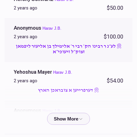
Sold
Sold
$50.00
2 years ago
סעודות החתונה
הדרכה לחתן
Anonymous
Harav J.B.
$600.00
$2,700.00
$100.00
2 years ago
לע״נ ר רבינו הק׳ רבי ר׳ אלימילך בן אליעזר ליפמאן
זצוק״ל זיעוכי״א
Sold
Sold
מלבישי החתן
נדוניה פאר די נייע שטוב
Yehoshua Mayer
Harav J.B.
$54.00
2 years ago
$1,400.00
$1,800.00
דערפרייען א צובראכן הארץ
Sold
Sold
Anonymous
Harav J.B.
$100.00
2 years ago
לייכטער לכבוד שבת קודש
שבע ברכות
לע״נ ר רבינו הק׳ רבי ר׳ אלימילך בן אליעזר ליפמאן
זצוק״ל זיעוכי״א