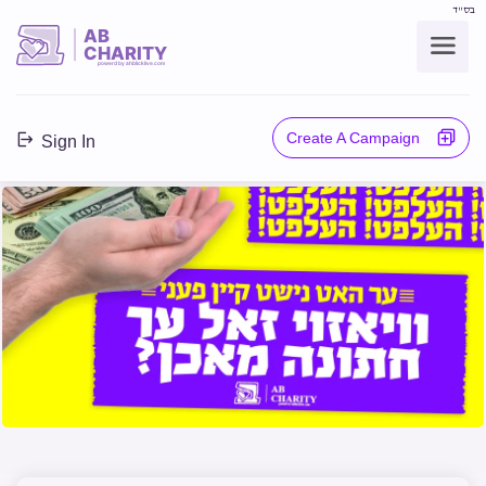
בס"ד
AB
CHARITY
powerd by ahblicklive.com
Create A Campaign
Sign In