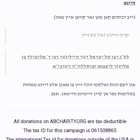
לע״נ ר רבינו הק׳ רבי ר׳ אלימילך בן אליעזר ליפמאן
היינט
.
זצוק״ל זיעוכי״א
(‎רוב זכותים קען מען נאר קויפן איין מאל)
קויף היינט זאל עס זיין
לע״נ רבן של ישראל דער הייליגער רבי ר׳ אלימילך בן
אליעזר ליפמאן זצוקללה״ה זיעוכי״א
און דעם זכות זאלסטו זוכה זיין צו מאכן אלע דיינע שמחות
בשלימות גמר אן קיין זייטיגע ווייטאג. אמן.
All donations on ABCHARITY.ORG are tax deductible
The tax ID for this campaign is 061508865
The international Tax id for donations outside of the USA is