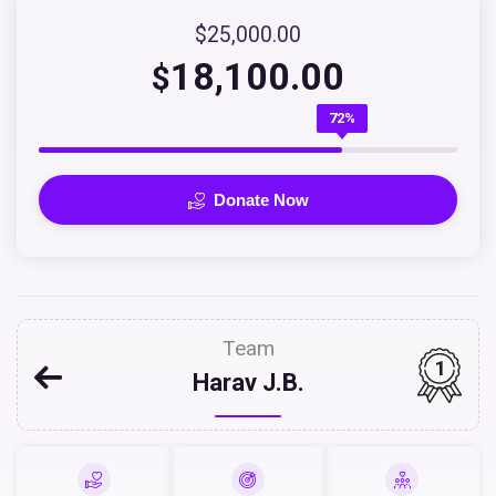
$25,000.00
18,100.00
$
72%
Donate Now
Team
1
Harav J.B.