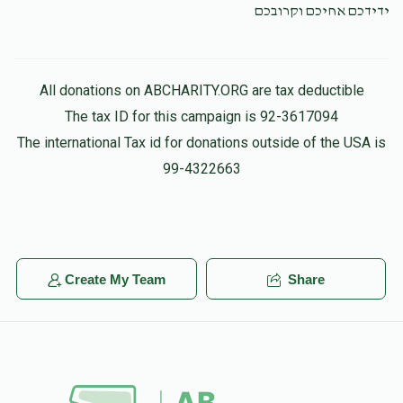
ידידכם אחיכם וקרובכם
Donated
Goal
Donors
Yossi Markowitz 
All donations on ABCHARITY.ORG are tax deductible
The tax ID for this campaign is 92-3617094
The international Tax id for donations outside of the USA is
$5
$2,600
1
Donated
Goal
Donors
99-4322663
Create My Team
Share