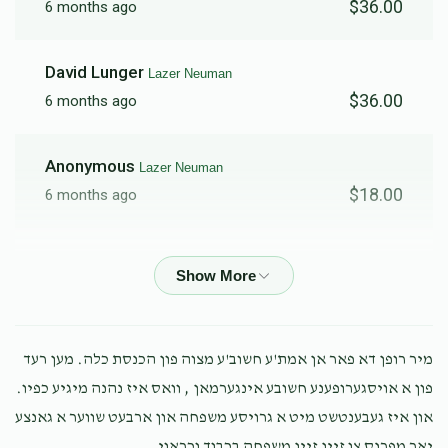
$36.00
6 months ago
$248
$3,600
5
David Lunger
Lazer Neuman
Donated
Goal
Donors
$36.00
6 months ago
Abi Goldberger 
Anonymous
Lazer Neuman
$18.00
6 months ago
$305
$3,600
3
Donated
Goal
Donors
Anonymous
Lazer Neuman
$60.00
6 months ago
Shmiel Leib Felberbaum
Mordechai Pavel
Lazer Neuman
מיר רופן דא פאר אן אמת'ע חשוב'ע מצוה פון הכנסת כלה. מען רעד
$36.00
6 months ago
פון א אויסגערופענע חשובע אינגערמאן , וואס איז נהנה מיגיע כפיו.
$125
$3,600
2
Hahaha
Donated
Goal
Donors
און איז געבענטשט מיט א גרויסע משפחה און ארבעט שווער א גאנצע
יאר מפרנס צו זיין זיין משפחה בכבוד וכראוי