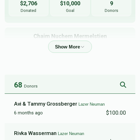
$2,706
$10,000
9
Donated
Goal
Donors
Chaim Nuchem Mermelstien
$320
$1,800
11
Donated
Goal
Donors
68
Donors
Yossi Neuman 
Avi & Tammy Grossberger
Lazer Neuman
$1,350
$5,000
3
$100.00
6 months ago
Donated
Goal
Donors
Rivka Wasserman
Lazer Neuman
Yanki Gottesman