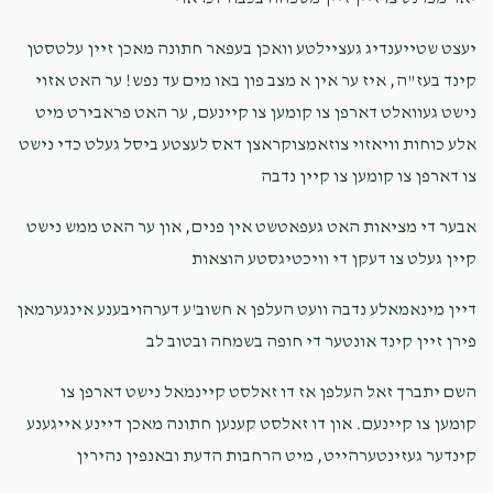
Bela Feuerwerker
Lazer Neuman
יעצט שטייענדיג געציילטע וואכן בעפאר חתונה מאכן זיין עלטסטן
Yoel Livy Neuman
$36.00
6 months ago
קינד בעז"ה, איז ער אין א מצב פון באו מים עד נפש! ער האט אזוי
נישט געוואלט דארפן צו קומען צו קיינעם, ער האט פראבירט מיט
$2,600
$5,000
1
Suri Landau
Lazer Neuman
אלע כוחות וויאזוי צוזאמצוקראצן דאס לעצטע ביסל געלט כדי נישט
Donated
Goal
Donors
$50.00
6 months ago
צו דארפן צו קומען צו קיין נדבה
אבער די מציאות האט געפאטשט אין פנים, און ער האט ממש נישט
Tzvi Aron Neuman
קיין געלט צו דעקן די וויכטיגסטע הוצאות
$180
$5,000
1
דיין מינאמאלע נדבה וועט העלפן א חשוב'ע דערהויבענע אינגערמאן
Donated
Goal
Donors
פירן זיין קינד אונטער די חופה בשמחה ובטוב לב
השם יתברך זאל העלפן אז דו זאלסט קיינמאל נישט דארפן צו
Shia Neuman 
קומען צו קיינעם. און דו זאלסט קענען חתונה מאכן דיינע אייגענע
קינדער געזינטערהייט, מיט הרחבות הדעת ובאנפין נהירין
$250
$3,600
1