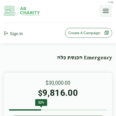
בס"ד
AB
CHARITY
powerd by ahblicklive.com
Create A Campaign
Sign In
Emergency הכנסת כלה
$30,000.00
9,816.00
$
32%