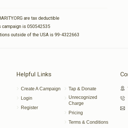
ויקהל
פקודי-חזק
$2,500.00
$1,800.00
HARITY.ORG are tax deductible
his campaign is 050542535
nations outside of the USA is 99-4322663
צו
שמיני
$1,800.00
$1,800.00
Helpful Links
Co
Create A Campaign
Tap & Donate
Unrecognized
Login
Charge
Register
טהרה
אחרי
Pricing
Terms & Conditions
$1,800.00
$1,800.00