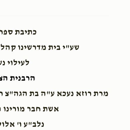
בשלח (שירה – פרשת המן)
יתרו (קבלת הת
כתיבת ספר
$3,600.00
$3,600.00
שע"י בית מדרשינו קהל
לעילוי נ
Sold
הרבנית הצ
תרומה
תצוה
מרת רוזא נעכא ע"ה בת הגה"צ ר
$1,800.00
$1,800.00
אשת חבר מורינו 
נלב"ע ו' אלו