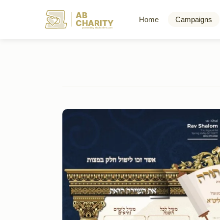
AB
Home
Campaigns
CHARITY
powerd by ahblicklive.com