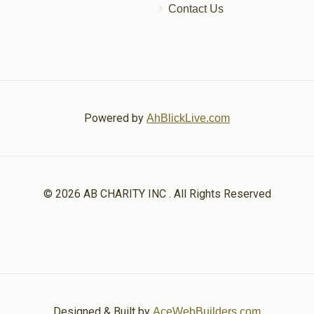
Contact Us
בהר
בחוקותי (ברכת פר
Powered by
AhBlickLive.com
$2,500.00
$1,800.00
© 2026 AB CHARITY INC . All Rights Reserved
נשא (ברכת כהנים)
בהעלותך
$1,800.00
$3,600.00
Designed & Built by
AceWebBuilders.com