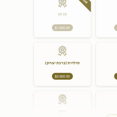
Sold
לך לך
$1,800.00
תולדות (ברכת יצחק)
$3,600.00
וישב