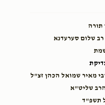
ורה)
משפטים
 תורה
$1,800.00
 רב שלום סערעדנא
שמת
דיקת
כי תשא (פרשת הקטורת)
בי מאיר שמואל הכהן זצ"ל
$3,600.00
הרב שליט"א
ל תשפ"ד