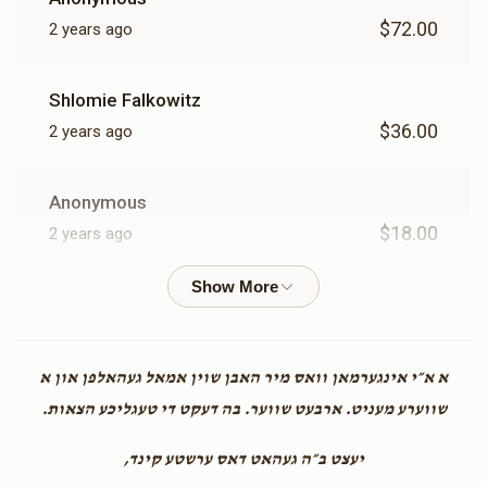
$72.00
2 years ago
Shlomie Falkowitz
$36.00
2 years ago
Anonymous
$18.00
2 years ago
Anonymous
$180.00
2 years ago
א א״י אינגערמאן וואס מיר האבן שוין אמאל געהאלפן און א
Anonymous
שווערע מעניט. ארבעט שווער. בה דעקט די טעגליכע הצאות.
$500.00
2 years ago
יעצט ב״ה געהאט דאס ערשטע קינד,