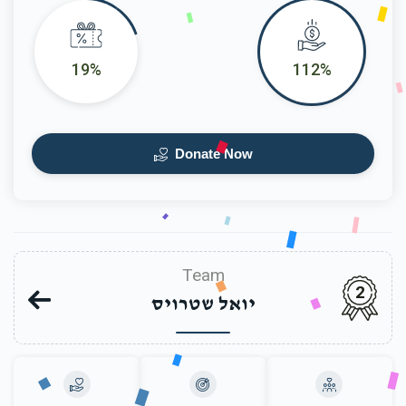
19%
112%
Donate Now
Team
2
יואל שטרויס