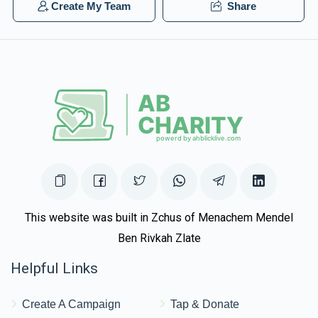
Create My Team
Share
Anonymous
יואל שטרויס
$36.00
1 year ago
Anonymous
יואל שטרויס
$450.00
1 year ago
Half coupan
This website was built in Zchus of Menachem Mendel
Ben Rivkah Zlate
Helpful Links
Create A Campaign
Tap & Donate