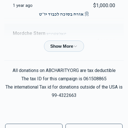
$1,000.00
1 year ago
אורח בסוכה לכבוד יו״ט
Mordche Stern
יואל שטרויס
$118.00
1 year ago
לע״נ בילא בת חיים יחזקאל שרגא
Baruch Kohn
יואל שטרויס
All donations on ABCHARITY.ORG are tax deductible
$450.00
1 year ago
The tax ID for this campaign is 061508865
Half coupan
The international Tax id for donations outside of the USA is
99-4322663
David Bondo
יואל שטרויס
$450.00
1 year ago
Half coupan