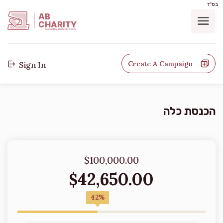
בס"ד
AB
CHARITY
powerd by ahblicklive.com
Create A Campaign
Sign In
הכנסת כלה
$100,000.00
42,650.00
$
42%