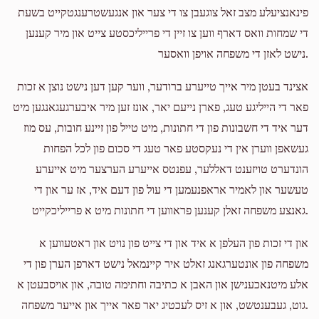
פינאנציעלע מצב זאל צוגעבן צו די צער און אנגעשטרענגטקייט בשעת
די שמחות וואס דארף ווען צו זיין די פרייליכסטע צייט און מיר קענען
נישט לאזן די משפחה אויפן וואסער.
אצינד בעטן מיר אייך טייערע ברודער, ווער קען דען נישט נוצן א זכות
פאר די הייליגע טעג, פארן נייעם יאר, אונז זען מיר איבערגעגאנגען מיט
דער איד די חשבונות פון די חתונות, מיט טייל פון זיינע חובות, עס מוז
געשאפן ווערן אין די נעקסטע פאר טעג די סכום פון לכל הפחות
הונדערט טויזענט דאללער, עפנטס אייערע הערצער מיט אייערע
טעשער און לאמיר אראפנעמען די עול פון דעם איד, אז ער און די
גאנצע משפחה זאלן קענען פראווען די חתונות מיט א פרייליכקייט.
און די זכות פון העלפן א איד און די צייט פון נויט און ראטעווען א
משפחה פון אונטערגאנג זאלט איר קיינמאל נישט דארפן הערן פון די
אלע מיטנאכענישן און האבן א כתיבה וחתימה טובה, און אויסבעטן א
גוט, געבענטשט, און א זיס לעכטיג יאר פאר אייך און אייער משפחה.