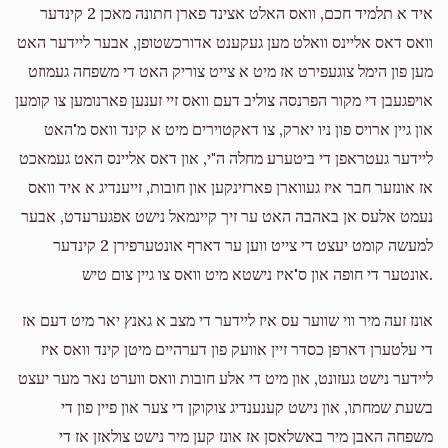
איד א תלמיד חכם, וואס האלט אצינד פארן חתונה מאכן 2 קינדער
וואס דאס אליינס וואלט מען געקענט אדורכשטופן, אבער ליידער האט
Zalman Zwiebel
Duvid Schwartz
מען פון הימל צוגעפירט אז מיט א צייט צוריק האט די משפחה געמוזט
$18.00
2 years ago
אויפגעבן די מקור הפרנסה צוליב דעם וואס זיי זענען פארנומען צו קומען
און גיין ארויס פון ניו יארק, צו דאקטוירים מיט א קינד וואס מ'האט
Josh Zafir
ליידער געטראפן די ביטערע מחלה ה"י, און דאס אליינס האט געמאכט
Duvid Schwartz
$36.00
2 years ago
אז אונזער חבר איז געווארן פארזינקען און חובות, זייענדיג א איד וואס
נעמט אלעס אן באהבה האט ער זיך קיינמאל נישט אפגערעדט, אבער
למעשה קומט יעצט די צייט ווען ער דארף אונטערפירן 2 קינדער
Anonymous
Duvid Schwartz
אונטער די חופה און ס'איז נישטא מיט וואס צו גיין צום טיש.
$10.00
2 years ago
Lezchus
אונז זעה מיר ווי שווער עס איז ליידער די מצב א גאנץ יאר מיט דעם אז
די עלטערן דארפן כסדר זיין אוועק פון דערהיים מיטן קינד וואס איז
ליידער נישט געזונט, און מיט די אלע חובות וואס ווערט נאר מער יעצט
בשעת שמחתו, און נישט קענענדיג צוקוקן די צער און פיין פון די
משפחה האבן מיר באשלאסן אז אונז קען מיר נישט צולאזן אז די