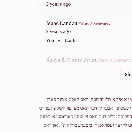
2 years ago
Isaac Landau
Yakov A Schwartz
2 years ago
You’re a tzadik
Shaya & Frumy Braun
Yakov A Schwartz
2 years ago
Chaim Shimon Green
Yakov A Schwartz
2 years ago
לפן א איד א תלמיד חכם, וואס האלט אצינד פארן
ענט אדורכשטופן, אבער ליידער האט מען פון הימל צוגעפירט
Abraham Goldenberg
Yakov A Schwartz
פרנסה צוליב דעם וואס זיי זענען פארנומען צו קומען
2 years ago
'האט ליידער געטראפן די ביטערע מחלה ה"י, און דאס