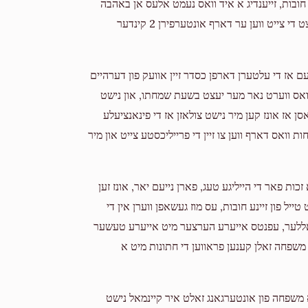
חובות, זייענדיג א איד וואס נעמט אלעס אן באהבה
האט ער זיך קיינמאל נישט אפגערעדט, אבער למעשה קומט יעצט די צייט ווען ער דארף אונטערפירן 2 קינדער
Duvi Solomon
Yakov A Schwartz
2 years ago
עם אז די עלטערן דארפן כסדר זיין אוועק פון דערהיים
ת וואס ווערט נאר מער יעצט בשעת שמחתו, און נישט
Y Schwartz
Yakov A Schwartz
ן אז אונז קען מיר נישט צולאזן אז די פינאנציעלע
2 years ago
וואס דארף ווען צו זיין די פרייליכסטע צייט און מיר
כות פאר די הייליגע טעג, פארן נייעם יאר, אונז זען
ייל פון זיינע חובות, עס מוז געשאפן ווערן אין די
דאללער, עפנטס אייערע הערצער מיט אייערע טעשער
 משפחה זאלן קענען פראווען די חתונות מיט א
ן א משפחה פון אונטערגאנג זאלט איר קיינמאל נישט