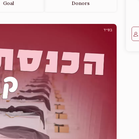
Goal
Donors