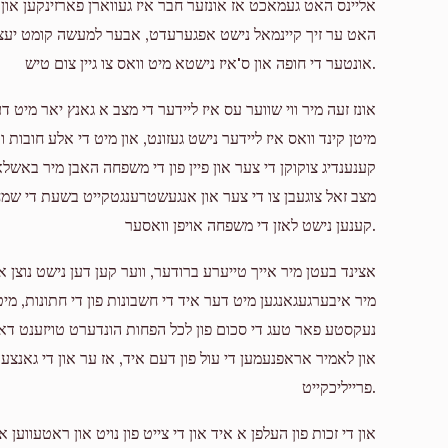
אליינס האט געמאכט אז אונזער חבר איז געווארן פארזינקען און 
אונטער די חופה און ס'איז נישטא מיט וואס צו גיין צום טיש.
$18.00
אונז זעה מיר ווי שווער עס איז ליידער די מצב א גאנץ יאר מיט ד
מיטן קינד וואס איז ליידער נישט געזונט, און מיט די אלע חובו
$50.00
קענענדיג צוקוקן די צער און פיין פון די משפחה האבן מיר באשלאס
מצב זאל צוגעבן צו די צער און אנגעשטרענגטקייט בשעת די שמחות 
חזק ואמץ
קענען נישט לאזן די משפחה אויפן וואסער.
אצינד בעטן מיר אייך טייערע ברודער, ווער קען דען נישט נוצן א ז
מיר איבערגעגאנגען מיט דער איד די חשבונות פון די חתונות, מיט ט
נעקסטע פאר טעג די סכום פון לכל הפחות הונדערט טויזענט 
און לאמיר אראפנעמען די עול פון דעם איד, אז ער און די גאנצע
פרייליכקייט.
און די זכות פון העלפן א איד און די צייט פון נויט און ראטעווע