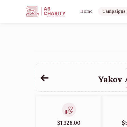
AB
Home
Campaigns
CHARITY
powerd by ahblicklive.com
Yakov 
$1,326.00
$