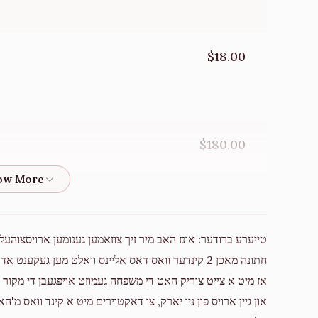
$18.00
$180.00
$5.00
טייערע ברודער: אונז האב מיר זיך צוזאמען גענומען ארויסצוהע
חתונה מאכן 2 קינדער וואס דאס אליינס וואלט מען געק
$150.00
אז מיט א צייט צוריק האט די משפחה געמוזט אויפגעבן די מקור ה
און גיין ארויס פון ניו יארק, צו דאקטוירים מיט א קינד וואס מ
יעקב ארי א איש החסד אייביג דא פאר יעדעם