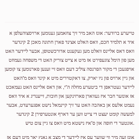
טייערע ברודער: אונז האב מיר זיך צוזאמען גענומען ארויסצוהעלפן א
איד א תלמיד חכם, וואס האלט אצינד פארן חתונה מאכן 2 קינדער
וואס דאס אליינס וואלט מען געקענט אדורכשטופן, אבער ליידער האט
מען פון הימל צוגעפירט אז מיט א צייט צוריק האט די משפחה געמוזט
אויפגעבן די מקור הפרנסה צוליב דעם וואס זיי זענען פארנומען צו קומען
און גיין ארויס פון ניו יארק, צו דאקטוירים מיט א קינד וואס מ'האט
ליידער געטראפן די ביטערע מחלה ה"י, און דאס אליינס האט געמאכט
אז אונזער חבר איז געווארן פארזינקען און חובות, זייענדיג א איד וואס
נעמט אלעס אן באהבה האט ער זיך קיינמאל נישט אפגערעדט, אבער
למעשה קומט יעצט די צייט ווען ער דארף אונטערפירן 2 קינדער
אונטער די חופה און ס'איז נישטא מיט וואס צו גיין צום טיש.
אונז זעה מיר ווי שווער עס איז ליידער די מצב א גאנץ יאר מיט דעם אז