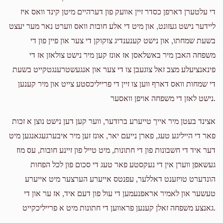
די עלטערן דארפן כסדר זיין אוועק פון דערהיים מיטן קינד וואס איז
ליידער נישט געזונט, און מיט די אלע חובות וואס ווערט נאר מער יעצט
בשעת שמחתו, און נישט קענענדיג צוקוקן די צער און פיין פון די
משפחה האבן מיר באשלאסן אז אונז קען מיר נישט צולאזן אז די
פינאנציעלע מצב זאל צוגעבן צו די צער און אנגעשטרענגטקייט בשעת
די שמחות וואס דארף ווען צו זיין די פרייליכסטע צייט און מיר קענען
נישט לאזן די משפחה אויפן וואסער.
אצינד בעטן מיר אייך טייערע ברודער, ווער קען דען נישט נוצן א זכות
פאר די הייליגע טעג, פארן נייעם יאר, אונז זען מיר איבערגעגאנגען מיט
דער איד די חשבונות פון די חתונות, מיט טייל פון זיינע חובות, עס מוז
געשאפן ווערן אין די נעקסטע פאר טעג די סכום פון לכל הפחות
הונדערט טויזענט דאללער, עפנטס אייערע הערצער מיט אייערע
טעשער און לאמיר אראפנעמען די עול פון דעם איד, אז ער און די
גאנצע משפחה זאלן קענען פראווען די חתונות מיט א פרייליכקייט.