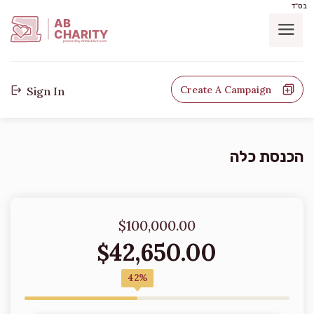
בס"ד
AB
CHARITY
powerd by ahblicklive.com
Create A Campaign
Sign In
הכנסת כלה
$100,000.00
42,650.00
$
42%