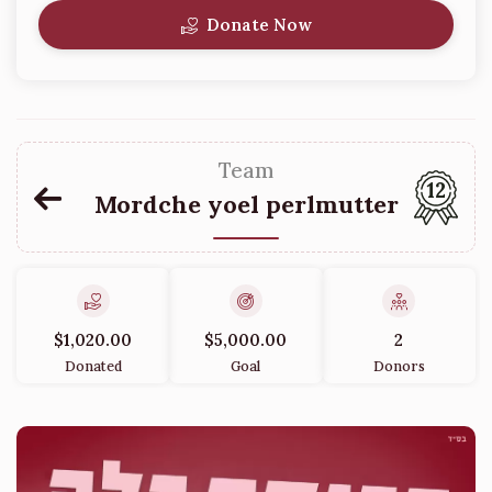
Donate Now
Team
12
Mordche yoel perlmutter
$1,020.00
$5,000.00
2
Donated
Goal
Donors