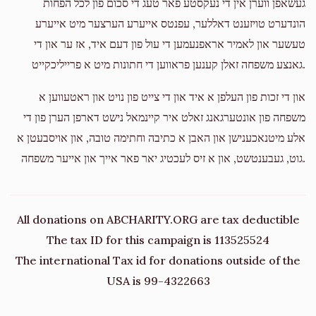
געשאפן ווערן אין די נעקסטע פאר טעג די סכום פון לכל הפחות
הונדערט טויזענט דאללער, עפנטס אייערע הערצער מיט אייערע
טעשער און לאמיר אראפנעמען די עול פון דעם איד, אז ער און די
גאנצע משפחה זאלן קענען פראווען די חתונות מיט א פרייליכקייט.
און די זכות פון העלפן א איד און די צייט פון נויט און ראטעווען א
משפחה פון אונטערגאנג זאלט איר קיינמאל נישט דארפן הערן פון די
אלע מיטנאכענישן און האבן א כתיבה וחתימה טובה, און אויסבעטן א
גוט, געבענטשט, און א זיס לעכטיג יאר פאר אייך און אייער משפחה.
All donations on ABCHARITY.ORG are tax deductible
The tax ID for this campaign is 113525524
The international Tax id for donations outside of the
USA is 99-4322663