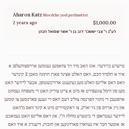
Aharon Katz
Mordche yoel perlmutter
$1,000.00
2 years ago
לע"נ ר' צבי יששכר דוב בן ר' אשר שמואל הכהן
טייערע ברודער: אונז האב מיר זיך צוזאמען גענומען ארויסצוהעלפן א
איד א תלמיד חכם, וואס האלט אצינד פארן חתונה מאכן 2 קינדער
וואס דאס אליינס וואלט מען געקענט אדורכשטופן, אבער ליידער האט
מען פון הימל צוגעפירט אז מיט א צייט צוריק האט די משפחה געמוזט
אויפגעבן די מקור הפרנסה צוליב דעם וואס זיי זענען פארנומען צו קומען
און גיין ארויס פון ניו יארק, צו דאקטוירים מיט א קינד וואס מ'האט
ליידער געטראפן די ביטערע מחלה ה"י, און דאס אליינס האט געמאכט
אז אונזער חבר איז געווארן פארזינקען און חובות, זייענדיג א איד וואס