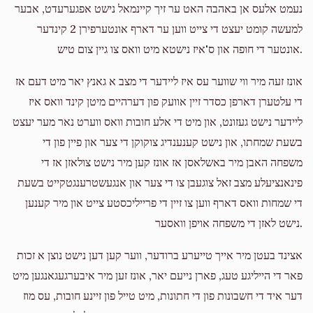
נעמט אלעס אן באהבה האט ער זיך קיינמאל נישט אפגערעדט, אבער
למעשה קומט יעצט די צייט ווען ער דארף אונטערפירן 2 קינדער
אונטער די חופה און ס'איז נישטא מיט וואס צו גיין צום טיש.
אונז זעה מיר ווי שווער עס איז ליידער די מצב א גאנץ יאר מיט דעם אז
די עלטערן דארפן כסדר זיין אוועק פון דערהיים מיטן קינד וואס איז
ליידער נישט געזונט, און מיט די אלע חובות וואס ווערט נאר מער יעצט
בשעת שמחתו, און נישט קענענדיג צוקוקן די צער און פיין פון די
משפחה האבן מיר באשלאסן אז אונז קען מיר נישט צולאזן אז די
פינאנציעלע מצב זאל צוגעבן צו די צער און אנגעשטרענגטקייט בשעת
די שמחות וואס דארף ווען צו זיין די פרייליכסטע צייט און מיר קענען
נישט לאזן די משפחה אויפן וואסער.
אצינד בעטן מיר אייך טייערע ברודער, ווער קען דען נישט נוצן א זכות
פאר די הייליגע טעג, פארן נייעם יאר, אונז זען מיר איבערגעגאנגען מיט
דער איד די חשבונות פון די חתונות, מיט טייל פון זיינע חובות, עס מוז