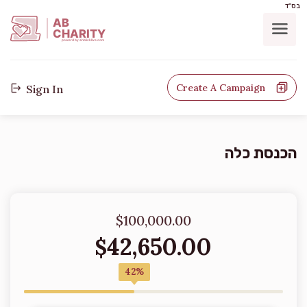
בס"ד
AB
CHARITY
powerd by ahblicklive.com
Create A Campaign
Sign In
הכנסת כלה
$100,000.00
42,650.00
$
42%