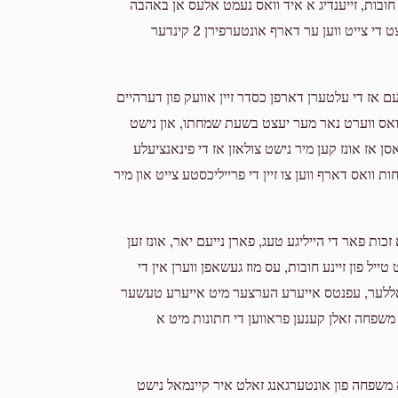
חובות, זייענדיג א איד וואס נעמט אלעס אן באהבה
האט ער זיך קיינמאל נישט אפגערעדט, אבער למעשה קומט יעצט די צייט ווען ער דארף אונטערפירן 2 קינדער
עם אז די עלטערן דארפן כסדר זיין אוועק פון דערהיים
ת וואס ווערט נאר מער יעצט בשעת שמחתו, און נישט
ן אז אונז קען מיר נישט צולאזן אז די פינאנציעלע
וואס דארף ווען צו זיין די פרייליכסטע צייט און מיר
כות פאר די הייליגע טעג, פארן נייעם יאר, אונז זען
ייל פון זיינע חובות, עס מוז געשאפן ווערן אין די
דאללער, עפנטס אייערע הערצער מיט אייערע טעשער
 משפחה זאלן קענען פראווען די חתונות מיט א
ן א משפחה פון אונטערגאנג זאלט איר קיינמאל נישט