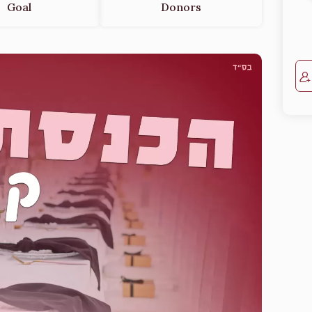
Goal
Donors