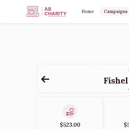
AB
Home
Campaigns
CHARITY
powerd by ahblicklive.com
Fishel
$523.00
$