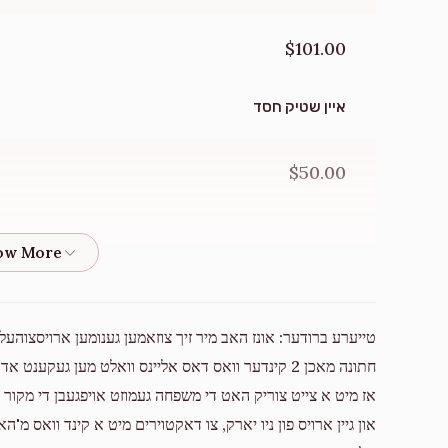
$101.00
איין שטיק חסד
$50.00
$72.00
טייערע ברודער: אונז האב מיר זיך צוזאמען גענומען ארויסצוהע
$180.00
חתונה מאכן 2 קינדער וואס דאס אליינס וואלט מען געק
אז מיט א צייט צוריק האט די משפחה געמוזט אויפגעבן די מקור ה
און גיין ארויס פון ניו יארק, צו דאקטוירים מיט א קינד וואס מ