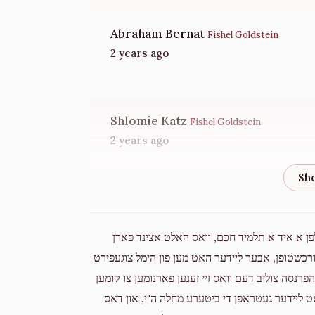
Abraham Bernat
Fishel Goldstein
2 years ago
Shlomie Katz
Fishel Goldstein
2 years ago
Samuel Teitelbaum
Fishel Goldstein
2 years ago
לפן א איד א תלמיד חכם, וואס האלט אצינד פארן
Yanky Fleischman
Fishel Goldstein
ענט אדורכשטופן, אבער ליידער האט מען פון הימל צוגעפירט
2 years ago
פרנסה צוליב דעם וואס זיי זענען פארנומען צו קומען
'האט ליידער געטראפן די ביטערע מחלה ה"י, און דאס