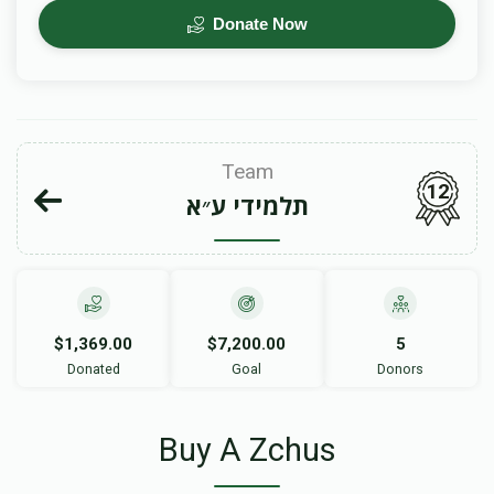
Donate Now
Team
12
תלמידי ע״א
$1,369.00
$7,200.00
5
Donated
Goal
Donors
Buy A Zchus