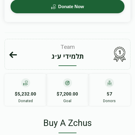
Donate Now
Team
1
תלמידי ע״ג
$5,232.00
$7,200.00
57
Donated
Goal
Donors
Buy A Zchus