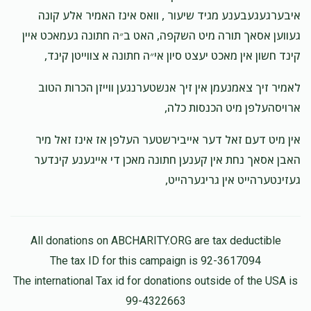
$50.00
1 month ago
איבערגעגעבענע מגיד שיעור , וואס אינז האמיר אלע קונה
טוב
געווען אסאך תורה מיט השקפה, האט ב״ה חתונה געמאכט איין
קינד חשון אין מאכט יעצט סיון אי״ה חתונה א צווייטן קינד,
Shia Hecht
תלמידי ע״ג
לאמיר זיך צאמנעמן אין זיך אנשטערנגען ווייזן הכרות הטוב
$18.00
1 month ago
ארויסהעלפן מיט הכנסות כלה,
אין מיט דעם זאל דער אייבירשטער העלפן אז אינז זאל מיר
אברהם לעווי
שמואל שאול מיטטעלמאן
האבן אסאך נחת אין קענען חתונה מאכן די אייגענע קינדער
$90.00
1 month ago
געזינטערהייט אין גריגערהייט,
All donations on ABCHARITY.ORG are tax deductible
The tax ID for this campaign is 92-3617094
The international Tax id for donations outside of the USA is
99-4322663