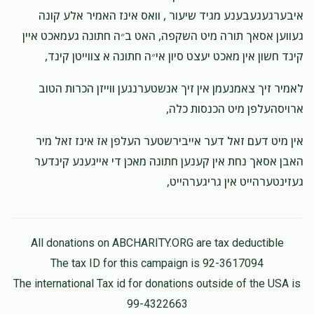
Phone Donation
איבערגעגעבענע מגיד שיעור , וואס אינז האמיר אלע קונה
שמואל ישעי׳ שפיטצער
$150.00
געווען אסאך תורה מיט השקפה, האט ב״ה חתונה געמאכט איין
6 months ago
קינד חשון אין מאכט יעצט סיון אי״ה חתונה א צווייטן קינד,
Phone Donation
שמואל ישעי׳ שפיטצער
לאמיר זיך צאמנעמן אין זיך אנשטערנגען ווייזן הכרות הטוב
$50.00
6 months ago
ארויסהעלפן מיט הכנסות כלה,
אין מיט דעם זאל דער אייבירשטער העלפן אז אינז זאל מיר
Phone Donation
שמואל ישעי׳ שפיטצער
האבן אסאך נחת אין קענען חתונה מאכן די אייגענע קינדער
$18.00
6 months ago
געזינטערהייט אין גריגערהייט,
All donations on ABCHARITY.ORG are tax deductible
The tax ID for this campaign is 92-3617094
The international Tax id for donations outside of the USA is
99-4322663