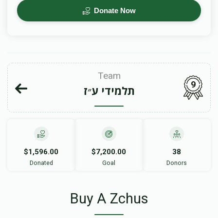
Donate Now
Team
9
תלמידי ע״ז
$1,596.00
$7,200.00
38
Donated
Goal
Donors
Buy A Zchus