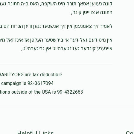
קונה געווען אסאך תורה מיט השקפה, האט ב״ה חתונה געמאכ
חתונה א צווייטן קינד,
$500.00
לאמיר זיך צאמנעמן אין זיך אנשטערנגען ווייזן הכרות הט,
הכנ
אין מיט דעם זאל דער אייבירשטער העלפן אז אינז זאל מיר
אייגענע קינדער געזינטערהייט אין גריגערהייט,
HARITY.ORG are tax deductible
is campaign is 92-3617094
nations outside of the USA is 99-4322663
Helpful Links
Co