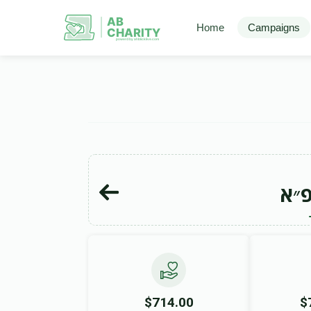
AB
Home
Campaigns
CHARITY
powerd by ahblicklive.com
פ״א
$714.00
$