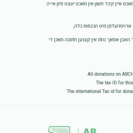
7 months ago
ט איין קינד חשון אין מאכט יעצט סיון אי״ה
Yossi Hollender
מרדכי האללענדער
וב ארויסהעלפן מיט הכנסות כלה
7 months ago
סת כלה
 האבן אסאך נחת אין קענען חתונה מאכן די
All donations on ABC
The tax ID for th
The international Tax id for do