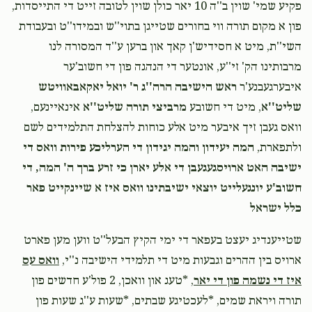
פקיע שמי' שוין ב''ה 10 יאר כולן שוין לטובה זייט די התייסדות,
Anonymous
שמואל וויינשטאק
פון א מקום תורה ווי בחורים שטייגן בתוי''ש ובמידו''ט ובעבודת
$50.00
1 month ago
השי''ת, מיט א חסידיש'ן קאך און ברען ע''ד המסורה לנו
מרבותינו הק' זי''ע, אונטער די הנהגה פון די חשוב'ער
Harry Fischer
איבערגעבנע'ר
ראש הישיבה הרה''ג ר' יואל יאקאבאוויטש
שמואל וויינשטאק
$18.00
1 month ago
שליט''א
, מיט די חשובע
מרביצי תורה שליט''א
אינאיינעם,
וואס געבן זיך איבער מיט אלע כוחות להצלחת התלמידים לשם
ולתפארת,
המה יעידון והמה יגידון די הערליכע פירות וואס די
Wolf Landau
שמואל וויינשטאק
ישיבה האט ארויסגעגעבן די אלע יארן כי זרע ברך ה' המה, די
$18.00
1 month ago
חשוב'ע יונגעלייט יוצאי ישיבתינו וואס איז א שיינקייט פאר
כלל ישראל
‎‎שטייענדיג יעצט בעפאר די ימי הקיץ הבעל''ט ווען מען פארט
ארויס בין ההרים וגבעות מיט די תלמידי הישיבה נ''י,
וואס עס
איז די נשמה פון די יאר
, *טעג און וואכן, 2 פול'ע חדשים פון
תורה ויראת שמים, *לעכטיגע שבתים, *שעות ע''ג שעות פון