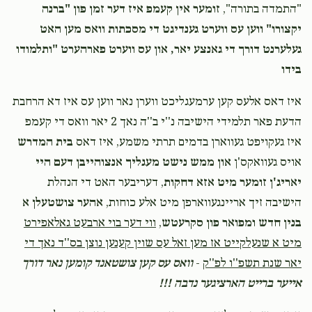
"התמדה בתורה",
זומער אין קעמפ איז דער זמן פון "ברנה
יקצורו" ווען עס ווערט גענדיגט די מסכתות וואס מען האט
געלערנט דורך די גאנצע יאר, און עס ווערט פארהערט "ותלמודו
בידו
איז דאס אלעס קען ערמעגליכט ווערן נאר ווען עס איז דא הרחבת
הדעת פאר תלמידי הישיבה נ''י ב''ה נאך 2 יאר וואס די קעמפ
איז געקויפט געווארן בדמים תרתי משמע, איז דאס
בית המדרש
אויס געוואקס'ן
און ממש נישט מעגליך אנצוהייבן דעם היי
יאריג'ן זומער מיט אזא דחקות
, דעריבער האט די הנהלת
הישיבה זיך אריינגעווארפן מיט אלע כוחות,
אהער צושטעלן א
בנין חדש ומפואר פון סקרעטש
,
ווי דער בוי ארבעט גאלאפירט
מיט א שנעלקייט אז מען זאל עס שוין קענען נוצן בס''ד נאך די
יאר שנת תשפ''ו לפ''ק
-
וואס עס קען צושטאנד קומען נאר דורך
אייער ברייט הארציגער נדבה !!!