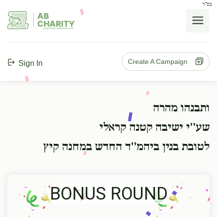
בס"ד
AB
CHARITY
powerd by ahblicklive.com
Create A Campaign
Sign In
ותבנהו מהרה
שע''י ישיבה קטנה קראלי
לטובת בנין ביהמ''ד החדש במחנה קיץ
BONUS ROUND