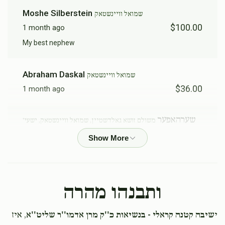
Moshe Silberstein
שמואל וויינשטאק
$100.00
1 month ago
My best nephew
Abraham Daskal
שמואל וויינשטאק
$36.00
1 month ago
שערהאפער
משולם זושא גאלדשטיין, שמואל וויינשטאק, ישעי'
יוסף בעק, מרדכי לייפער, משה יעקב מרדכי פישער, משה
פעלדמאן , שלמה אלימלך ראאב , ליפא כץ
$12.50
1 month ago
Moshe Hirsch
שמואל וויינשטאק, משה פעלדמאן , חיים
ותבנהו מהרה
הורוויץ ואחיו הערשל הורוויץ
$20.00
1 month ago
י
שיבה קטנה קראלי - בנשיאות כ''ק מרן אדמו''ר שליט''א
, איז