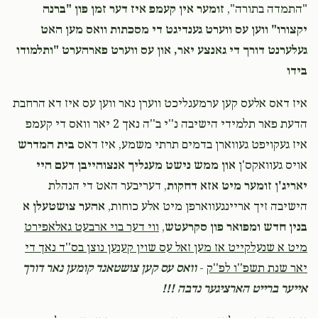
"התמדה בתורה",
זומער אין קעמפ איז דער זמן פון "ברנה
יקצורו" ווען עס ווערט גענדיגט די מסכתות וואס מען האט
געלערנט דורך די גאנצע יאר, און עס ווערט פארהערט "ותלמודו
בידו
איז דאס אלעס קען ערמעגליכט ווערן נאר ווען עס איז דא הרחבת
הדעת פאר תלמידי הישיבה נ''י ב''ה נאך 2 יאר וואס די קעמפ
איז געקויפט געווארן בדמים תרתי משמע, איז דאס
בית המדרש
אויס געוואקס'ן
און ממש נישט מעגליך אנצוהייבן דעם היי
יאריג'ן זומער מיט אזא דחקות
, דעריבער האט די הנהלת
הישיבה זיך אריינגעווארפן מיט אלע כוחות,
אהער צושטעלן א
בנין חדש ומפואר פון סקרעטש
,
ווי דער בוי ארבעט גאלאפירט
מיט א שנעלקייט אז מען זאל עס שוין קענען נוצן בס''ד נאך די
יאר שנת תשפ''ו לפ''ק
-
וואס עס קען צושטאנד קומען נאר דורך
אייער ברייט הארציגער נדבה !!!