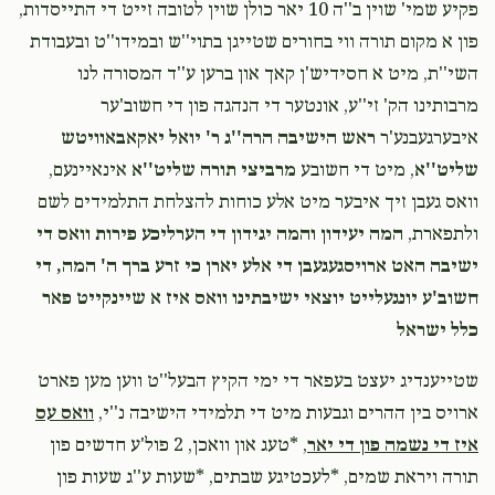
פקיע שמי' שוין ב''ה 10 יאר כולן שוין לטובה זייט די התייסדות,
פון א מקום תורה ווי בחורים שטייגן בתוי''ש ובמידו''ט ובעבודת
Cheskel Schwimmer
יחזקאל כ''ץ
השי''ת, מיט א חסידיש'ן קאך און ברען ע''ד המסורה לנו
$72.00
1 month ago
מרבותינו הק' זי''ע, אונטער די הנהגה פון די חשוב'ער
איבערגעבנע'ר
ראש הישיבה הרה''ג ר' יואל יאקאבאוויטש
Totty And Mommy
יחזקאל כ''ץ
שליט''א
, מיט די חשובע
מרביצי תורה שליט''א
אינאיינעם,
$500.00
1 month ago
וואס געבן זיך איבער מיט אלע כוחות להצלחת התלמידים לשם
אם חכם בני ישמח לבי גם אני
ולתפארת,
המה יעידון והמה יגידון די הערליכע פירות וואס די
ישיבה האט ארויסגעגעבן די אלע יארן כי זרע ברך ה' המה, די
חשוב'ע יונגעלייט יוצאי ישיבתינו וואס איז א שיינקייט פאר
כלל ישראל
‎‎שטייענדיג יעצט בעפאר די ימי הקיץ הבעל''ט ווען מען פארט
ארויס בין ההרים וגבעות מיט די תלמידי הישיבה נ''י,
וואס עס
איז די נשמה פון די יאר
, *טעג און וואכן, 2 פול'ע חדשים פון
תורה ויראת שמים, *לעכטיגע שבתים, *שעות ע''ג שעות פון