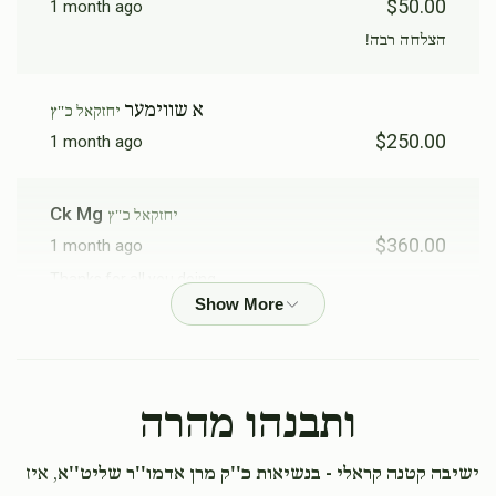
$50.00
1 month ago
הצלחה רבה!
א שווימער
יחזקאל כ''ץ
$250.00
1 month ago
Ck Mg
יחזקאל כ''ץ
$360.00
1 month ago
Thanks for all you doing
B Schwimmer
יחזקאל כ''ץ
$100.00
1 month ago
ותבנהו מהרה
Yoel Fekete
יחזקאל כ''ץ
י
שיבה קטנה קראלי - בנשיאות כ''ק מרן אדמו''ר שליט''א
, איז
$50.00
1 month ago