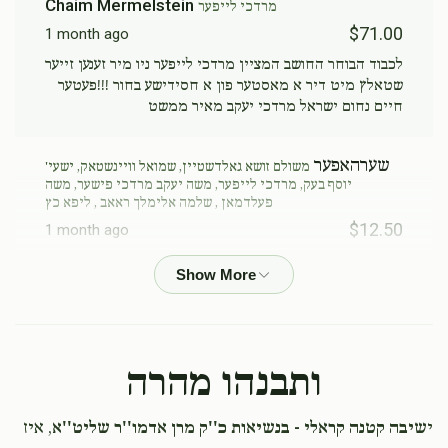
Chaim Mermelstein
מרדכי לייפער
$71.00
1 month ago
לכבוד הבוחר החושב המציין מרדכי לייפער ניו מיר זענען זייער
שטאלץ מיט דיר א מאסטער פון א חסידישע בחור !!!פעטער
חיים נחום ישראל מרדכי יעקב מאיר ממשט
שערהאפער
משולם זושא גאלדשטיין, שמואל וויינשטאק, ישעי'
יוסף בעק, מרדכי לייפער, משה יעקב מרדכי פישער, משה
פעלדמאן , שלמה אלימלך ראאב , ליפא כץ
$12.50
1 month ago
Jacob Meisels
מרדכי לייפער
$18.00
1 month ago
אשריך!!
ותבנהו מהרה
Abraham Friedman
מרדכי לייפער
י
שיבה קטנה קראלי - בנשיאות כ''ק מרן אדמו''ר שליט''א
, איז
$52.00
1 month ago