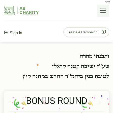
בס"ד
AB
CHARITY
powerd by ahblicklive.com
Create A Campaign
Sign In
ותבנהו מהרה
שע''י ישיבה קטנה קראלי
לטובת בנין ביהמ''ד החדש במחנה קיץ
BONUS ROUND