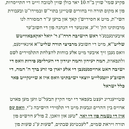
פקיע שמי' שוין ב''ה 10 יאר כולן שוין לטובה זייט די התייסדות,
לכבוד הבחור המצוין מרדכי בן ידידי הגה"ח גאב"ד קאבא
פון א מקום תורה ווי בחורים שטייגן בתוי''ש ובמידו''ט ובעבודת
שליט"א
השי''ת, מיט א חסידיש'ן קאך און ברען ע''ד המסורה לנו
מרבותינו הק' זי''ע, אונטער די הנהגה פון די חשוב'ער
Anonymous
מרדכי לייפער
איבערגעבנע'ר
ראש הישיבה הרה''ג ר' יואל יאקאבאוויטש
$36.00
1 month ago
שליט''א
, מיט די חשובע
מרביצי תורה שליט''א
אינאיינעם,
שכוח פארן מיך מקרב זיין שבת ביי די קידוש
וואס געבן זיך איבער מיט אלע כוחות להצלחת התלמידים לשם
ולתפארת,
המה יעידון והמה יגידון די הערליכע פירות וואס די
Phone Donation
ישיבה האט ארויסגעגעבן די אלע יארן כי זרע ברך ה' המה, די
$10.00
1 month ago
חשוב'ע יונגעלייט יוצאי ישיבתינו וואס איז א שיינקייט פאר
כלל ישראל
יצחק מענצער
מרדכי לייפער
‎‎שטייענדיג יעצט בעפאר די ימי הקיץ הבעל''ט ווען מען פארט
$72.00
1 month ago
ארויס בין ההרים וגבעות מיט די תלמידי הישיבה נ''י,
וואס עס
איז די נשמה פון די יאר
, *טעג און וואכן, 2 פול'ע חדשים פון
תורה ויראת שמים, *לעכטיגע שבתים, *שעות ע''ג שעות פון