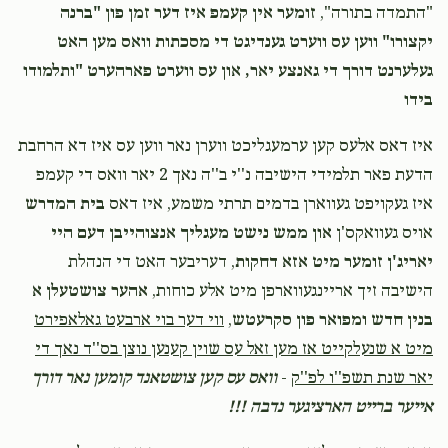
"התמדה בתורה",
זומער אין קעמפ איז דער זמן פון "ברנה
יקצורו" ווען עס ווערט גענדיגט די מסכתות וואס מען האט
געלערנט דורך די גאנצע יאר, און עס ווערט פארהערט "ותלמודו
בידו
איז דאס אלעס קען ערמעגליכט ווערן נאר ווען עס איז דא הרחבת
הדעת פאר תלמידי הישיבה נ''י ב''ה נאך 2 יאר וואס די קעמפ
איז געקויפט געווארן בדמים תרתי משמע, איז דאס
בית המדרש
אויס געוואקס'ן
און ממש נישט מעגליך אנצוהייבן דעם היי
יאריג'ן זומער מיט אזא דחקות
, דעריבער האט די הנהלת
הישיבה זיך אריינגעווארפן מיט אלע כוחות,
אהער צושטעלן א
בנין חדש ומפואר פון סקרעטש
,
ווי דער בוי ארבעט גאלאפירט
מיט א שנעלקייט אז מען זאל עס שוין קענען נוצן בס''ד נאך די
יאר שנת תשפ''ו לפ''ק
-
וואס עס קען צושטאנד קומען נאר דורך
אייער ברייט הארציגער נדבה !!!