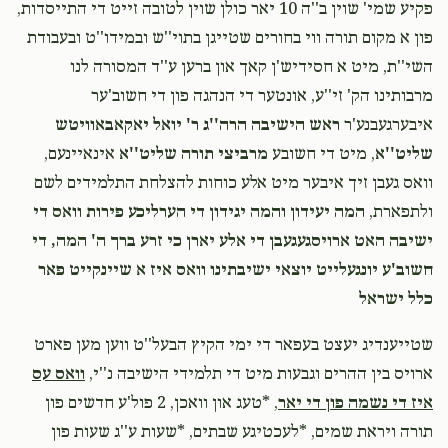
פקיע שמי' שוין ב''ה 10 יאר כולן שוין לטובה זייט די התייסדות,
Tzvi Helfgott
שלום נח ראזענבלאט
פון א מקום תורה ווי בחורים שטייגן בתוי''ש ובמידו''ט ובעבודת
$50.00
1 month ago
השי''ת, מיט א חסידיש'ן קאך און ברען ע''ד המסורה לנו
פאר מיין טייערע חבר שלום נח!! אסאך הצלחה!!
מרבותינו הק' זי''ע, אונטער די הנהגה פון די חשוב'ער
איבערגעבנע'ר
ראש הישיבה הרה''ג ר' יואל יאקאבאוויטש
Anonymous
שלום נח ראזענבלאט
שליט''א
, מיט די חשובע
מרביצי תורה שליט''א
אינאיינעם,
$20.00
1 month ago
וואס געבן זיך איבער מיט אלע כוחות להצלחת התלמידים לשם
Good luck!!!
ולתפארת,
המה יעידון והמה יגידון די הערליכע פירות וואס די
ישיבה האט ארויסגעגעבן די אלע יארן כי זרע ברך ה' המה, די
חשוב'ע יונגעלייט יוצאי ישיבתינו וואס איז א שיינקייט פאר
כלל ישראל
‎‎שטייענדיג יעצט בעפאר די ימי הקיץ הבעל''ט ווען מען פארט
ארויס בין ההרים וגבעות מיט די תלמידי הישיבה נ''י,
וואס עס
איז די נשמה פון די יאר
, *טעג און וואכן, 2 פול'ע חדשים פון
תורה ויראת שמים, *לעכטיגע שבתים, *שעות ע''ג שעות פון