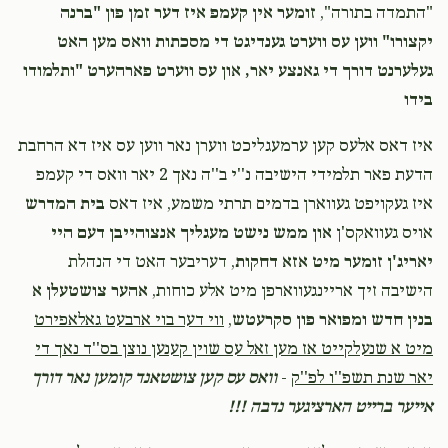
"התמדה בתורה",
זומער אין קעמפ איז דער זמן פון "ברנה
יקצורו" ווען עס ווערט גענדיגט די מסכתות וואס מען האט
געלערנט דורך די גאנצע יאר, און עס ווערט פארהערט "ותלמודו
בידו
איז דאס אלעס קען ערמעגליכט ווערן נאר ווען עס איז דא הרחבת
הדעת פאר תלמידי הישיבה נ''י ב''ה נאך 2 יאר וואס די קעמפ
איז געקויפט געווארן בדמים תרתי משמע, איז דאס
בית המדרש
אויס געוואקס'ן
און ממש נישט מעגליך אנצוהייבן דעם היי
יאריג'ן זומער מיט אזא דחקות
, דעריבער האט די הנהלת
הישיבה זיך אריינגעווארפן מיט אלע כוחות,
אהער צושטעלן א
בנין חדש ומפואר פון סקרעטש
,
ווי דער בוי ארבעט גאלאפירט
מיט א שנעלקייט אז מען זאל עס שוין קענען נוצן בס''ד נאך די
יאר שנת תשפ''ו לפ''ק
-
וואס עס קען צושטאנד קומען נאר דורך
אייער ברייט הארציגער נדבה !!!