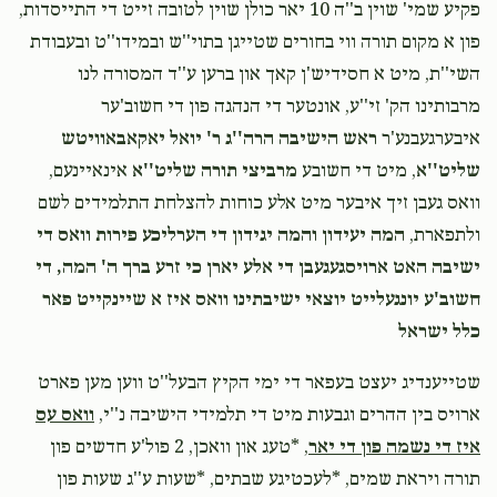
פקיע שמי' שוין ב''ה 10 יאר כולן שוין לטובה זייט די התייסדות,
Phone Donation
יעקב מרדכי טייטלבוים
פון א מקום תורה ווי בחורים שטייגן בתוי''ש ובמידו''ט ובעבודת
$20.00
1 month ago
השי''ת, מיט א חסידיש'ן קאך און ברען ע''ד המסורה לנו
מרבותינו הק' זי''ע, אונטער די הנהגה פון די חשוב'ער
Phone Donation
איבערגעבנע'ר
יעקב מרדכי טייטלבוים
ראש הישיבה הרה''ג ר' יואל יאקאבאוויטש
$40.00
1 month ago
שליט''א
, מיט די חשובע
מרביצי תורה שליט''א
אינאיינעם,
וואס געבן זיך איבער מיט אלע כוחות להצלחת התלמידים לשם
ולתפארת,
המה יעידון והמה יגידון די הערליכע פירות וואס די
ישיבה האט ארויסגעגעבן די אלע יארן כי זרע ברך ה' המה, די
חשוב'ע יונגעלייט יוצאי ישיבתינו וואס איז א שיינקייט פאר
כלל ישראל
‎‎שטייענדיג יעצט בעפאר די ימי הקיץ הבעל''ט ווען מען פארט
ארויס בין ההרים וגבעות מיט די תלמידי הישיבה נ''י,
וואס עס
איז די נשמה פון די יאר
, *טעג און וואכן, 2 פול'ע חדשים פון
תורה ויראת שמים, *לעכטיגע שבתים, *שעות ע''ג שעות פון