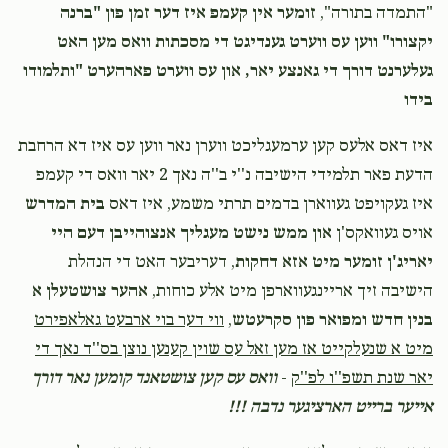
"התמדה בתורה",
זומער אין קעמפ איז דער זמן פון "ברנה
יקצורו" ווען עס ווערט גענדיגט די מסכתות וואס מען האט
געלערנט דורך די גאנצע יאר, און עס ווערט פארהערט "ותלמודו
בידו
איז דאס אלעס קען ערמעגליכט ווערן נאר ווען עס איז דא הרחבת
הדעת פאר תלמידי הישיבה נ''י ב''ה נאך 2 יאר וואס די קעמפ
איז געקויפט געווארן בדמים תרתי משמע, איז דאס
בית המדרש
אויס געוואקס'ן
און ממש נישט מעגליך אנצוהייבן דעם היי
יאריג'ן זומער מיט אזא דחקות
, דעריבער האט די הנהלת
הישיבה זיך אריינגעווארפן מיט אלע כוחות,
אהער צושטעלן א
בנין חדש ומפואר פון סקרעטש
,
ווי דער בוי ארבעט גאלאפירט
מיט א שנעלקייט אז מען זאל עס שוין קענען נוצן בס''ד נאך די
יאר שנת תשפ''ו לפ''ק
-
וואס עס קען צושטאנד קומען נאר דורך
אייער ברייט הארציגער נדבה !!!