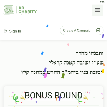
בס"ד
AB
CHARITY
powerd by ahblicklive.com
Create A Campaign
Sign In
ותבנהו מהרה
שע''י ישיבה קטנה קראלי
לטובת בנין ביהמ''ד החדש במחנה קיץ
BONUS ROUND