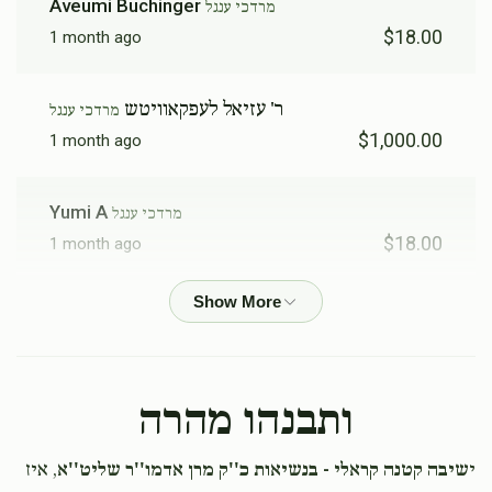
Aveumi Buchinger
מרדכי ענגל
$18.00
1 month ago
ר' עזיאל לעפקאוויטש
מרדכי ענגל
$1,000.00
1 month ago
Yumi A
מרדכי ענגל
$18.00
1 month ago
Abraham Neuman
נחום מרדכי ענגל
$15.00
1 month ago
לשם יחוד קדשב"ה ושכנתיה
ותבנהו מהרה
י
שיבה קטנה קראלי - בנשיאות כ''ק מרן אדמו''ר שליט''א
, איז