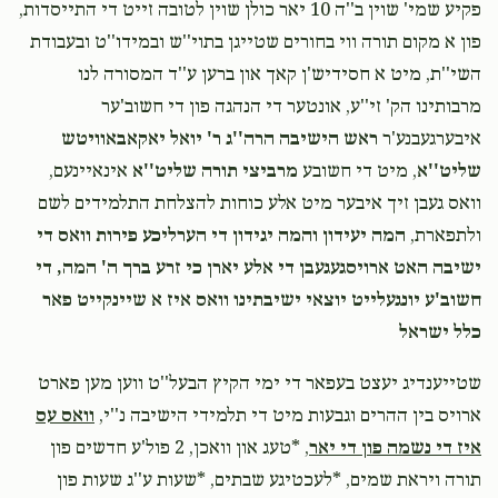
פקיע שמי' שוין ב''ה 10 יאר כולן שוין לטובה זייט די התייסדות,
פון א מקום תורה ווי בחורים שטייגן בתוי''ש ובמידו''ט ובעבודת
השי''ת, מיט א חסידיש'ן קאך און ברען ע''ד המסורה לנו
מרבותינו הק' זי''ע, אונטער די הנהגה פון די חשוב'ער
איבערגעבנע'ר
ראש הישיבה הרה''ג ר' יואל יאקאבאוויטש
שליט''א
, מיט די חשובע
מרביצי תורה שליט''א
אינאיינעם,
וואס געבן זיך איבער מיט אלע כוחות להצלחת התלמידים לשם
ולתפארת,
המה יעידון והמה יגידון די הערליכע פירות וואס די
ישיבה האט ארויסגעגעבן די אלע יארן כי זרע ברך ה' המה, די
חשוב'ע יונגעלייט יוצאי ישיבתינו וואס איז א שיינקייט פאר
כלל ישראל
‎‎שטייענדיג יעצט בעפאר די ימי הקיץ הבעל''ט ווען מען פארט
ארויס בין ההרים וגבעות מיט די תלמידי הישיבה נ''י,
וואס עס
איז די נשמה פון די יאר
, *טעג און וואכן, 2 פול'ע חדשים פון
תורה ויראת שמים, *לעכטיגע שבתים, *שעות ע''ג שעות פון