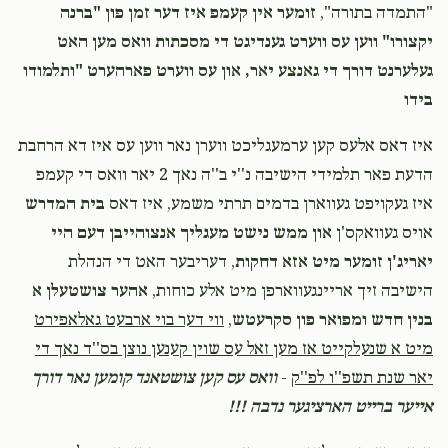
"התמדה בתורה",
זומער אין קעמפ איז דער זמן פון "ברנה
יקצורו" ווען עס ווערט גענדיגט די מסכתות וואס מען האט
געלערנט דורך די גאנצע יאר, און עס ווערט פארהערט "ותלמודו
בידו
איז דאס אלעס קען ערמעגליכט ווערן נאר ווען עס איז דא הרחבת
הדעת פאר תלמידי הישיבה נ''י ב''ה נאך 2 יאר וואס די קעמפ
איז געקויפט געווארן בדמים תרתי משמע, איז דאס
בית המדרש
אויס געוואקס'ן
און ממש נישט מעגליך אנצוהייבן דעם היי
יאריג'ן זומער מיט אזא דחקות
, דעריבער האט די הנהלת
הישיבה זיך אריינגעווארפן מיט אלע כוחות,
אהער צושטעלן א
בנין חדש ומפואר פון סקרעטש
,
ווי דער בוי ארבעט גאלאפירט
מיט א שנעלקייט אז מען זאל עס שוין קענען נוצן בס''ד נאך די
יאר שנת תשפ''ו לפ''ק
-
וואס עס קען צושטאנד קומען נאר דורך
אייער ברייט הארציגער נדבה !!!