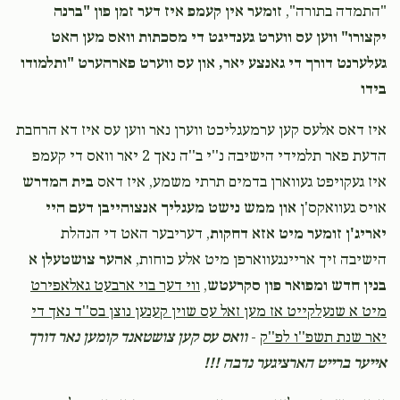
"התמדה בתורה",
זומער אין קעמפ איז דער זמן פון "ברנה
יקצורו" ווען עס ווערט גענדיגט די מסכתות וואס מען האט
געלערנט דורך די גאנצע יאר, און עס ווערט פארהערט "ותלמודו
בידו
איז דאס אלעס קען ערמעגליכט ווערן נאר ווען עס איז דא הרחבת
הדעת פאר תלמידי הישיבה נ''י ב''ה נאך 2 יאר וואס די קעמפ
איז געקויפט געווארן בדמים תרתי משמע, איז דאס
בית המדרש
אויס געוואקס'ן
און ממש נישט מעגליך אנצוהייבן דעם היי
יאריג'ן זומער מיט אזא דחקות
, דעריבער האט די הנהלת
הישיבה זיך אריינגעווארפן מיט אלע כוחות,
אהער צושטעלן א
בנין חדש ומפואר פון סקרעטש
,
ווי דער בוי ארבעט גאלאפירט
מיט א שנעלקייט אז מען זאל עס שוין קענען נוצן בס''ד נאך די
יאר שנת תשפ''ו לפ''ק
-
וואס עס קען צושטאנד קומען נאר דורך
אייער ברייט הארציגער נדבה !!!