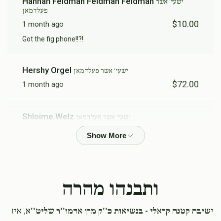
Hannah Feldman Feldman Feldman
ישעי' אשר
פעלדמאן
$10.00
1 month ago
Got the fig phone!!?!
Hershy Orgel
ישעי' אשר פעלדמאן
$72.00
1 month ago
Shloime Welz
ישעי' אשר פעלדמאן
$180.00
1 month ago
Mordche Welz
ישעי' אשר פעלדמאן
$18.00
1 month ago
ותבנהו מהרה
Elimelech Fried
י
ישעי' אשר פעלדמאן
שיבה קטנה קראלי - בנשיאות כ''ק מרן אדמו''ר שליט''א
, איז