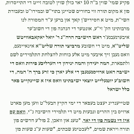
$5.00
1 month ago
פקיע שמי' שוין ב''ה 10 יאר כולן שוין לטובה זייט די התייסדות,
הצלחה רבה
פון א מקום תורה ווי בחורים שטייגן בתוי''ש ובמידו''ט ובעבודת
השי''ת, מיט א חסידיש'ן קאך און ברען ע''ד המסורה לנו
מרבותינו הק' זי''ע, אונטער די הנהגה פון די חשוב'ער
Joseph Singer
ישעי' אשר פעלדמאן
$50.00
איבערגעבנע'ר
ראש הישיבה הרה''ג ר' יואל יאקאבאוויטש
1 month ago
שליט''א
, מיט די חשובע
מרביצי תורה שליט''א
אינאיינעם,
וואס געבן זיך איבער מיט אלע כוחות להצלחת התלמידים לשם
Olbert Finkelstein
ישעי' אשר פעלדמאן
ולתפארת,
המה יעידון והמה יגידון די הערליכע פירות וואס די
$10.00
1 month ago
ישיבה האט ארויסגעגעבן די אלע יארן כי זרע ברך ה' המה, די
pass me the kugel
חשוב'ע יונגעלייט יוצאי ישיבתינו וואס איז א שיינקייט פאר
כלל ישראל
‎‎שטייענדיג יעצט בעפאר די ימי הקיץ הבעל''ט ווען מען פארט
ארויס בין ההרים וגבעות מיט די תלמידי הישיבה נ''י,
וואס עס
איז די נשמה פון די יאר
, *טעג און וואכן, 2 פול'ע חדשים פון
תורה ויראת שמים, *לעכטיגע שבתים, *שעות ע''ג שעות פון