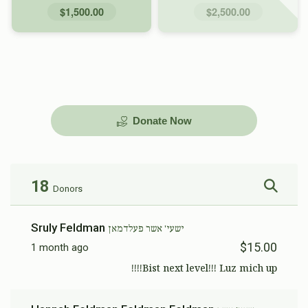
$1,500.00
$2,500.00
Donate Now
18
Donors
Sruly Feldman
ישעי' אשר פעלדמאן
$15.00
1 month ago
Bist next level!!! Luz mich up!!!!