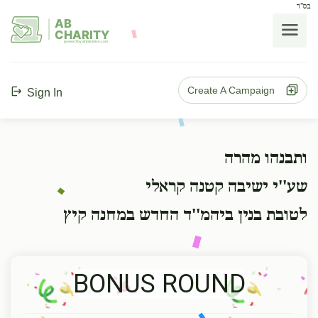
בס"ד
AB
CHARITY
powerd by ahblicklive.com
Create A Campaign
Sign In
ותבנהו מהרה
שע''י ישיבה קטנה קראלי
לטובת בנין ביהמ''ד החדש במחנה קיץ
BONUS ROUND