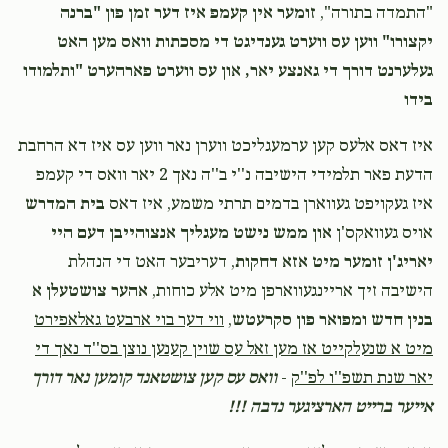
"התמדה בתורה",
זומער אין קעמפ איז דער זמן פון "ברנה
יקצורו" ווען עס ווערט גענדיגט די מסכתות וואס מען האט
געלערנט דורך די גאנצע יאר, און עס ווערט פארהערט "ותלמודו
בידו
איז דאס אלעס קען ערמעגליכט ווערן נאר ווען עס איז דא הרחבת
הדעת פאר תלמידי הישיבה נ''י ב''ה נאך 2 יאר וואס די קעמפ
איז געקויפט געווארן בדמים תרתי משמע, איז דאס
בית המדרש
אויס געוואקס'ן
און ממש נישט מעגליך אנצוהייבן דעם היי
יאריג'ן זומער מיט אזא דחקות
, דעריבער האט די הנהלת
הישיבה זיך אריינגעווארפן מיט אלע כוחות,
אהער צושטעלן א
בנין חדש ומפואר פון סקרעטש
,
ווי דער בוי ארבעט גאלאפירט
מיט א שנעלקייט אז מען זאל עס שוין קענען נוצן בס''ד נאך די
יאר שנת תשפ''ו לפ''ק
-
וואס עס קען צושטאנד קומען נאר דורך
אייער ברייט הארציגער נדבה !!!