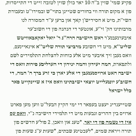
פקיע שמי' שוין ב''ה 10 יאר כולן שוין לטובה זייט די התייסדות,
פון א מקום תורה ווי בחורים שטייגן בתוי''ש ובמידו''ט ובעבודת
יואל ווייס
יושע לייב קאהן
השי''ת, מיט א חסידיש'ן קאך און ברען ע''ד המסורה לנו
$180.00
1 month ago
מרבותינו הק' זי''ע, אונטער די הנהגה פון די חשוב'ער
איבערגעבנע'ר
ראש הישיבה הרה''ג ר' יואל יאקאבאוויטש
Yidy Mittelman
יושע לייב קאהן
שליט''א
, מיט די חשובע
מרביצי תורה שליט''א
אינאיינעם,
$100.00
1 month ago
וואס געבן זיך איבער מיט אלע כוחות להצלחת התלמידים לשם
ולתפארת,
המה יעידון והמה יגידון די הערליכע פירות וואס די
AY Kohn
יושע לייב קאהן
ישיבה האט ארויסגעגעבן די אלע יארן כי זרע ברך ה' המה, די
$120.00
1 month ago
חשוב'ע יונגעלייט יוצאי ישיבתינו וואס איז א שיינקייט פאר
כלל ישראל
‎‎שטייענדיג יעצט בעפאר די ימי הקיץ הבעל''ט ווען מען פארט
ארויס בין ההרים וגבעות מיט די תלמידי הישיבה נ''י,
וואס עס
איז די נשמה פון די יאר
, *טעג און וואכן, 2 פול'ע חדשים פון
תורה ויראת שמים, *לעכטיגע שבתים, *שעות ע''ג שעות פון