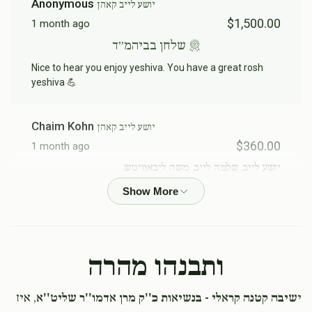
Anonymous
יושע לייב קאהן
$1,500.00
1 month ago
שלחן בביהמ״ד
Nice to hear you enjoy yeshiva. You have a great rosh
yeshiva 💪
Chaim Kohn
יושע לייב קאהן
$360.00
1 month ago
יושע לייב, שלמה לייב, משה ליבאוויטש
E Leifer
שלמה לייב לייפער, משה לעבאוויטש, יושע לייב קאהן
$12.00
1 month ago
ותבנהו מהרה
יוסי רויזנבוים
יושע לייב קאהן
$36.00
1 month ago
י
שיבה קטנה קראלי - בנשיאות כ''ק מרן אדמו''ר שליט''א
, איז