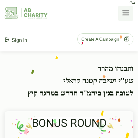
בס"ד
AB
CHARITY
powerd by ahblicklive.com
Create A Campaign
Sign In
ותבנהו מהרה
שע''י ישיבה קטנה קראלי
לטובת בנין ביהמ''ד החדש במחנה קיץ
BONUS ROUND