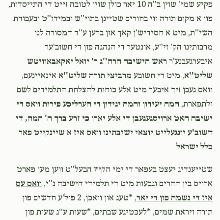
פקיע שמי' שוין ב''ה 10 יאר כולן שוין לטובה זייט די התייסדות,
פון א מקום תורה ווי בחורים שטייגן בתוי''ש ובמידו''ט ובעבודת
Ezriel Burach Fried
משה לעבאוויטש, מאיר הלל שטערן
השי''ת, מיט א חסידיש'ן קאך און ברען ע''ד המסורה לנו
$50.50
1 month ago
מרבותינו הק' זי''ע, אונטער די הנהגה פון די חשוב'ער
For my 2 chusheve nephews
איבערגעבנע'ר
ראש הישיבה הרה''ג ר' יואל יאקאבאוויטש
שליט''א
, מיט די חשובע
מרביצי תורה שליט''א
אינאיינעם,
זיידי באבי
מאיר הלל שטערן
וואס געבן זיך איבער מיט אלע כוחות להצלחת התלמידים לשם
$18.00
1 month ago
ולתפארת,
המה יעידון והמה יגידון די הערליכע פירות וואס די
ישיבה האט ארויסגעגעבן די אלע יארן כי זרע ברך ה' המה, די
חשוב'ע יונגעלייט יוצאי ישיבתינו וואס איז א שיינקייט פאר
כלל ישראל
‎‎שטייענדיג יעצט בעפאר די ימי הקיץ הבעל''ט ווען מען פארט
ארויס בין ההרים וגבעות מיט די תלמידי הישיבה נ''י,
וואס עס
איז די נשמה פון די יאר
, *טעג און וואכן, 2 פול'ע חדשים פון
תורה ויראת שמים, *לעכטיגע שבתים, *שעות ע''ג שעות פון