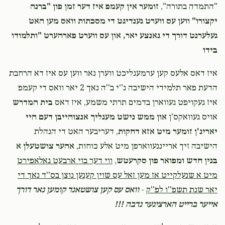
"התמדה בתורה",
זומער אין קעמפ איז דער זמן פון "ברנה
יקצורו" ווען עס ווערט גענדיגט די מסכתות וואס מען האט
געלערנט דורך די גאנצע יאר, און עס ווערט פארהערט "ותלמודו
בידו
איז דאס אלעס קען ערמעגליכט ווערן נאר ווען עס איז דא הרחבת
הדעת פאר תלמידי הישיבה נ''י ב''ה נאך 2 יאר וואס די קעמפ
איז געקויפט געווארן בדמים תרתי משמע, איז דאס
בית המדרש
אויס געוואקס'ן
און ממש נישט מעגליך אנצוהייבן דעם היי
יאריג'ן זומער מיט אזא דחקות
, דעריבער האט די הנהלת
הישיבה זיך אריינגעווארפן מיט אלע כוחות,
אהער צושטעלן א
בנין חדש ומפואר פון סקרעטש
,
ווי דער בוי ארבעט גאלאפירט
מיט א שנעלקייט אז מען זאל עס שוין קענען נוצן בס''ד נאך די
יאר שנת תשפ''ו לפ''ק
-
וואס עס קען צושטאנד קומען נאר דורך
אייער ברייט הארציגער נדבה !!!