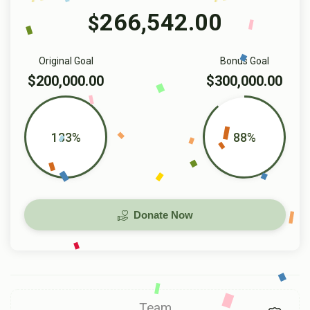
266,542.00
$
Original Goal
Bonus Goal
$200,000.00
$300,000.00
133%
88%
Donate Now
Team