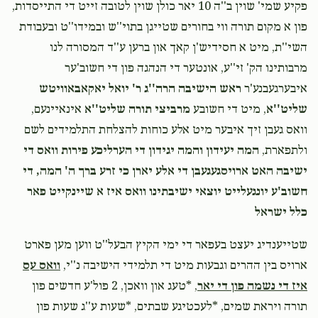
פקיע שמי' שוין ב''ה 10 יאר כולן שוין לטובה זייט די התייסדות,
פון א מקום תורה ווי בחורים שטייגן בתוי''ש ובמידו''ט ובעבודת
אלי' פארקאש
משולם זושא גאלדשטיין
השי''ת, מיט א חסידיש'ן קאך און ברען ע''ד המסורה לנו
$25.00
1 month ago
מרבותינו הק' זי''ע, אונטער די הנהגה פון די חשוב'ער
איבערגעבנע'ר
ראש הישיבה הרה''ג ר' יואל יאקאבאוויטש
Zisha
שליט''א
, מיט די חשובע
מרביצי תורה שליט''א
אינאיינעם,
משולם זושא גאלדשטיין
$36.00
1 month ago
וואס געבן זיך איבער מיט אלע כוחות להצלחת התלמידים לשם
ולתפארת,
המה יעידון והמה יגידון די הערליכע פירות וואס די
פאר די רבי ר׳ זושא - פון זושא
ישיבה האט ארויסגעגעבן די אלע יארן כי זרע ברך ה' המה, די
חשוב'ע יונגעלייט יוצאי ישיבתינו וואס איז א שיינקייט פאר
כלל ישראל
‎‎שטייענדיג יעצט בעפאר די ימי הקיץ הבעל''ט ווען מען פארט
ארויס בין ההרים וגבעות מיט די תלמידי הישיבה נ''י,
וואס עס
איז די נשמה פון די יאר
, *טעג און וואכן, 2 פול'ע חדשים פון
תורה ויראת שמים, *לעכטיגע שבתים, *שעות ע''ג שעות פון