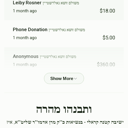
Leiby Rosner
משולם זושא גאלדשטיין
$18.00
1 month ago
Phone Donation
משולם זושא גאלדשטיין
$5.00
1 month ago
Anonymous
משולם זושא גאלדשטיין
$360.00
1 month ago
Sara Weiss
משולם זושא גאלדשטיין
$25.00
1 month ago
For the best nephew
ותבנהו מהרה
לייבל כהן
משולם זושא גאלדשטיין
י
שיבה קטנה קראלי - בנשיאות כ''ק מרן אדמו''ר שליט''א
, איז
$20.00
1 month ago