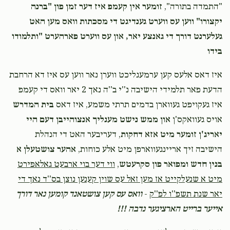
"התמדה בתורה",
זומער אין קעמפ איז דער זמן פון "ברנה
יקצורו" ווען עס ווערט גענדיגט די מסכתות וואס מען האט
געלערנט דורך די גאנצע יאר, און עס ווערט פארהערט "ותלמודו
בידו
איז דאס אלעס קען ערמעגליכט ווערן נאר ווען עס איז דא הרחבת
הדעת פאר תלמידי הישיבה נ''י ב''ה נאך 2 יאר וואס די קעמפ
איז געקויפט געווארן בדמים תרתי משמע, איז דאס
בית המדרש
אויס געוואקס'ן
און ממש נישט מעגליך אנצוהייבן דעם היי
יאריג'ן זומער מיט אזא דחקות
, דעריבער האט די הנהלת
הישיבה זיך אריינגעווארפן מיט אלע כוחות,
אהער צושטעלן א
בנין חדש ומפואר פון סקרעטש
,
ווי דער בוי ארבעט גאלאפירט
מיט א שנעלקייט אז מען זאל עס שוין קענען נוצן בס''ד נאך די
יאר שנת תשפ''ו לפ''ק
-
וואס עס קען צושטאנד קומען נאר דורך
אייער ברייט הארציגער נדבה !!!