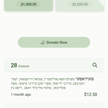
$1,500.00
$2,500.00
Donate Now
28
Donors
שערהאפער
משולם זושא גאלדשטיין, שמואל וויינשטאק, ישעי'
יוסף בעק, מרדכי לייפער, משה יעקב מרדכי פישער, משה
פעלדמאן , שלמה אלימלך ראאב , ליפא כץ
$12.50
1 month ago