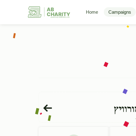
AB
Home
Campaigns
CHARITY
powerd by ahblicklive.com
רוויץ