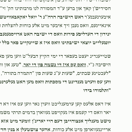
לטובה זייט די התייסדות, פון א מקום תורה ווי בחורים שטי
חסידיש'ן קאך און ברען ע''ד המסורה לנו מרבותינו הק' זי''
$30.00
איבערגעבנע'ר
ראש הישיבה הרה''ג ר' יואל יאקאבאוויטש
אינאיינעם, וואס געבן זיך איבער מיט אלע כוחות להצלחת
יגידון די הערליכע פירות וואס די ישיבה האט ארויסגעגעבן
$18.00
יונגעלייט יוצאי ישיבתינו וואס איז א שיינקייט פאר כלל 
‎‎שטייענדיג יעצט בעפאר די ימי הקיץ הבעל''ט ווען מען פ
הישיבה נ''י,
וואס עס איז די נשמה פון די יאר
*לעכטיגע שבתים, *שעות ע''ג שעות פון "התמדה בתורה",
ווען עס ווערט גענדיגט די מסכתות וואס מען האט געלערנט
"ותלמודו בידו
יאר וואס די קעמפ איז געקויפט געווארן בדמים תרתי משמ
נישט מעגליך אנצוהייבן דעם היי יאריג'ן זומער מיט אזא
אריינגעווארפן מיט אלע כוחות,
אהער צושטעלן א בנין חד