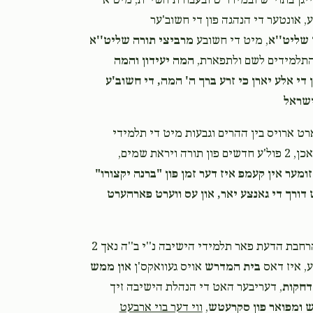
יגן בתוי''ש ובמידו''ט ובעבודת השי''ת, מיט א
ע, אונטער די הנהגה פון די חשוב'ער
Hershy Friedman
אשר יונה הורוויץ
 שליט''א
, מיט די חשובע
מרביצי תורה שליט''א
1 month ago
 התלמידים לשם ולתפארת,
המה יעידון והמה
 די אלע יארן כי זרע ברך ה' המה, די חשוב'ע
יודל ראכליץ
אשר יונה הורוויץ
ישראל
1 month ago
ארט ארויס בין ההרים וגבעות מיט די תלמידי
, *טעג און וואכן, 2 פול'ע חדשים פון תורה ויראת שמים,
זומער אין קעמפ איז דער זמן פון "ברנה יקצורו"
 דורך די גאנצע יאר, און עס ווערט פארהערט
איז דאס אלעס קען ערמעגליכט ווערן נאר ווען עס איז דא הרחבת הדעת פאר תלמידי הישיבה נ''י ב''ה נאך 2
ע, איז דאס
בית המדרש
אויס געוואקס'ן
און ממש
 דחקות
, דעריבער האט די הנהלת הישיבה זיך
ש ומפואר פון סקרעטש
,
ווי דער בוי ארבעט