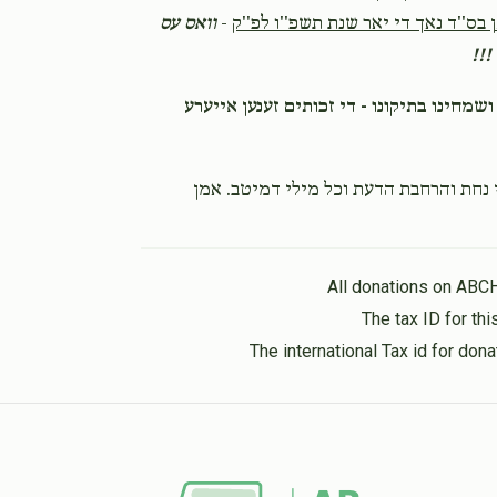
בס''ד נאך די יאר שנת תשפ''ו לפ''ק
-
וואס עס
!!!
ושמחינו בתיקונו - די זכותים זענען אייערע
 נחת והרחבת הדעת וכל מילי דמיטב. אמן
All donations on ABC
The tax ID for t
The international Tax id for do