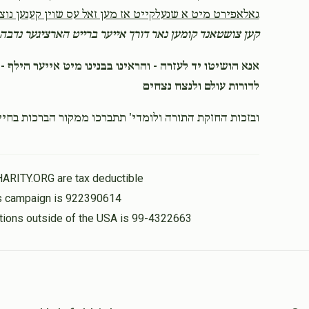
גאלאפירט מיט א שנעלקייט אז מען זאל עס שוין קענען נוצן 
קען צושטאנד קומען נאר דורך אייער ברייט הארציגער נדבה 
אנא הושיטו יד לעזרה - והראינו בבנינו מיט אייער הילף - 
לדורות עולם ולנצח נצחים
ובזכות החזקת התורה ולומדי' תתברכו ממקור הברכות בחיי
HARITY.ORG are tax deductible
his campaign is 922390614
nations outside of the USA is 99-4322663