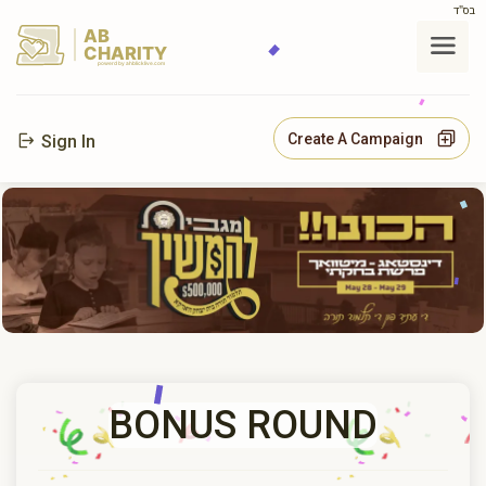
בס"ד
AB
CHARITY
powerd by ahblicklive.com
Create A Campaign
Sign In
BONUS ROUND