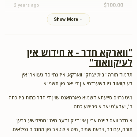
$100.00
2 years ago
תומך תורה
Ruchy Grunwald
ר' שמעון וויינשטאק ומשפחתו
$18.00
2 years ago
"ווארקא חדר - א חידוש אין
לעיקוואוד"
Dov Gross
ר' שמעון וויינשטאק ומשפחתו
$54.00
2 years ago
תלמוד תורה "בית יצחק" ווארקא, איז נתייסד געווארן אין
לעיקוואוד ניו דשערזסי אין די יאר פון תשפ"א
Moshe Hoffman
ר' שמעון וויינשטאק ומשפחתו
מיט גרויס סייעתא דשמיא פארמאגט שוין די חדר כתות ביז כתה
$18.00
2 years ago
ה', יעדע'ס יאר א פרישע כתה.
א חדר וואס לייגט אריין אין די קינדער מיט'ן חסידישע ברען
Joseph Kish
ר' שמעון וויינשטאק ומשפחתו
תורה, עבודה, ויראת שמים, מיט א שטאב פון מחנכים נפלאים.
$101.00
2 years ago