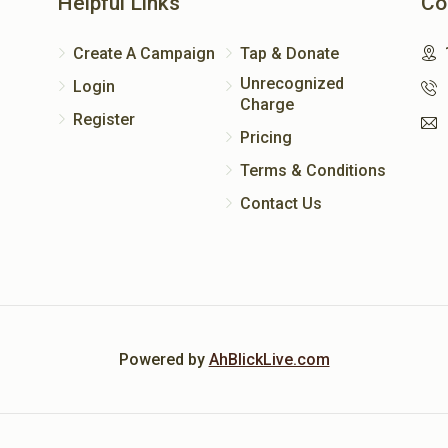
Helpful Links
Co
Create A Campaign
Tap & Donate
Unrecognized
Login
Charge
Register
Pricing
Terms & Conditions
Contact Us
Powered by
AhBlickLive.com