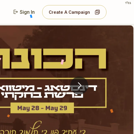
בס"ד
Sign In
Create A Campaign