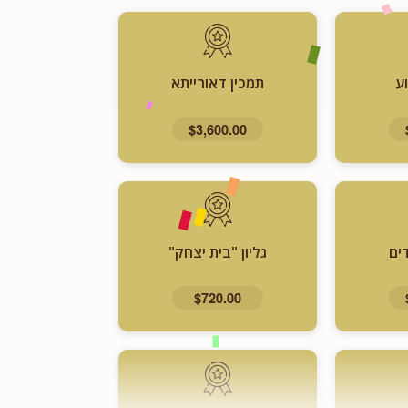
ע
תמכין דאורייתא
$3,600.00
ים
גליון "בית יצחק"
$720.00