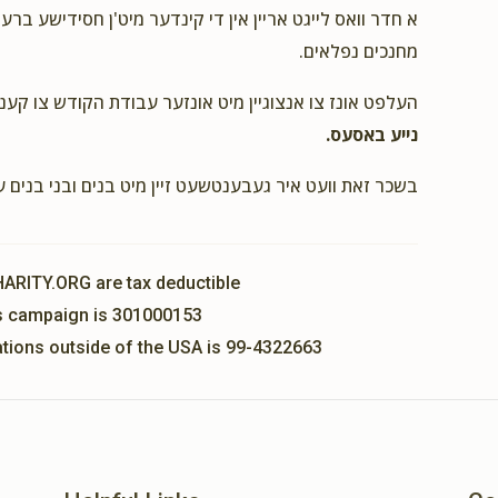
א חדר וואס לייגט אריין אין די קינדער מיט'ן חסידישע ברע
מחנכים נפלאים.
$36.00
ר' נפתלי וואלדמאן
העלפט אונז צו אנצוגיין מיט אונזער עבודת הקודש צו קענ
נייע באסעס.
$18.00
ר' נפתלי
בשכר זאת וועט איר געבענטשעט זיין מיט בנים ובני בנים 
$100.00
HARITY.ORG are tax deductible
his campaign is 301000153
תומ
nations outside of the USA is 99-4322663