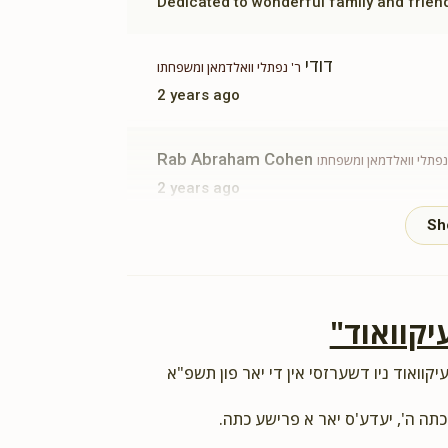
Dedicated to wonderful family and frien
דודי
ר' נפתלי וואלדמאן ומשפחתו
2 years ago
Rab Abraham Cohen
נפתלי וואלדמאן ומשפחתו
2 years ago
רכת המזון
A Close And Strong Vorka Chusid
גדלי'
יקוואוד"
א - מנהל רוחני, ר' דוד אריה אויש ומשפחתו, ר' אברהם
מרדכי בלאסבאלג ומשפחתו, ר' פישל זילבערמאן ומשפח
יקוואוד ניו דשערזסי אין די יאר פון תשפ"א
2 years ago
ך תורה
כתה ה', יעדע'ס יאר א פרישע כתה.
סד הק׳ הנודע בשערים