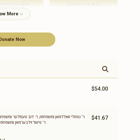
זכות ברכת המזון
זכות ושננתם ל
$360.00
$500.00
Donate Now
תומך תורה
$100.00
$54.00
ר' נפתלי וואלדמאן ומשפחתו, ר׳ דוב טעסלער ומשפחתו
$41.67
ר' פישל זילבערמאן ומשפחתו,