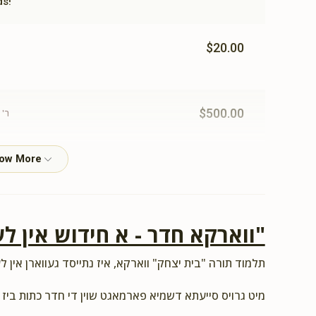
ds!
$20.00
$500.00
ר' 
זכות ב
הרהרה ברכה
ר' נפתלי וואלדמאן ומשפחתו, הנהלת התלמוד תורה, ר' 
$9.09
"ווארקא חדר - א חידוש אין לע
אפפעל ומשפחתו, הרה"ג רבי אהרן מרדכי קעניג שליט"
תלמוד תורה "בית יצחק" ווארקא, איז נתייסד געווארן אין לע
תומ
מיט גרויס סייעתא דשמיא פארמאגט שוין די חדר כתות ביז 
לכבוד האיש הגדול בענקים, סיני ועוקר הרים. ולכבוד המו