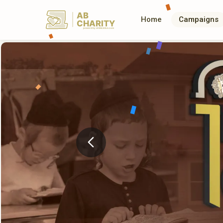
AB
Home
Campaigns
CHARITY
powerd by ahblicklive.com