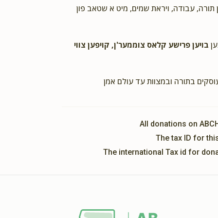
ן תורה, עבודה, ויראת שמים, מיט א שטאב פון
M Rottenberg
 ומשפחתו, ר' יואל שווארץ ומשפחתו
2 years ago
ען
בויען פרישע קלאס צוממער'ן, קויפען צווי
Mordechai Morgenstern
 וואלדמאן ומשפחתו
עוסקים בתורה ובמצוות עד עולם אמן
2 years ago
Shaya Retek
ר' נפתלי וואלדמאן ומשפחתו
All donations on ABC
2 years ago
The tax ID for t
ך תורה
The international Tax id for do