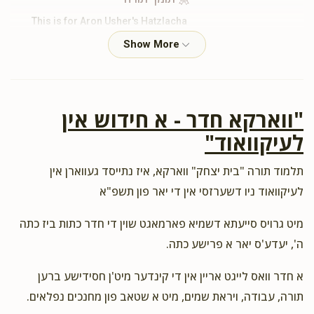
This is for Aron Usher's Hatzlacha
Shimshi Heszkel
ר' מאיר ראזינגער ומשפחתו
$180.00
2 years ago
זכות תשב"ר
"ווארקא חדר - א חידוש אין
לעיקוואוד"
Leba Malka Ringel
ר' מאיר ראזינגער ומשפחתו
תלמוד תורה "בית יצחק" ווארקא, איז נתייסד געווארן אין
$101.00
2 years ago
לעיקוואוד ניו דשערזסי אין די יאר פון תשפ"א
תומך תורה
Dedicated parents like Mayer and Gelly are far and few.
מיט גרויס סייעתא דשמיא פארמאגט שוין די חדר כתות ביז כתה
Keep up the great work. We are proud parents bh.
ה', יעדע'ס יאר א פרישע כתה.
א חדר וואס לייגט אריין אין די קינדער מיט'ן חסידישע ברען
Anonymous
ר' מאיר ראזינגער ומשפחתו
תורה, עבודה, ויראת שמים, מיט א שטאב פון מחנכים נפלאים.
$18.00
2 years ago