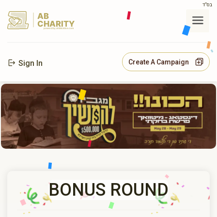
בס"ד
AB
CHARITY
powerd by ahblicklive.com
Create A Campaign
Sign In
BONUS ROUND