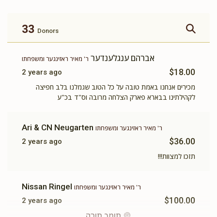
זכות ברכת המזון
זכות ושננתם לבניך
$360.00
$500.00
33
Donors
אברהם ענגלענדער
ר' מאיר ראזינגער ומשפחתו
$18.00
2 years ago
זכות תשב"ר
תומך תורה
מכירים אנחנו באמת טובה על כל הטוב שגמלנו בלב חפיצה
לקהילתינו בבארא פארק הצלחה מרובה וס"ד בכ"ע
$100.00
$180.00
Ari & CN Neugarten
ר' מאיר ראזינגער ומשפחתו
$36.00
2 years ago
תזכו למצוות!!!
Nissan Ringel
ר' מאיר ראזינגער ומשפחתו
$100.00
2 years ago
תומך תורה