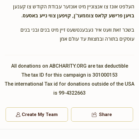
העלפט אונז צו אנצוגיין מיט אונזער עבודת הקודש צו קענען
Mordechai Rosinger
ר' גדלי' אפפעל ומשפחתו, ר׳ דוב
בויען פרישע קלאס צוממער'ן, קויפען צווי נייע באסעס.
טעסלער ומשפחתו , ר' חיים קאהל ומשפחתו, ר' מאיר ראזינגער
ומשפחתו, ר' יעקב לייכטער ומשפחתו, ר' צבי פיין ומשפחתו, ר' עזריאל
בשכר זאת וועט איר געבענטשעט זיין מיט בנים ובני בנים
מאיראוויטש ומשפחתו, ר' יהודה ראזינגער ומשפחתו
$12.50
עוסקים בתורה ובמצוות עד עולם אמן
2 years ago
תומך תורה
All donations on ABCHARITY.ORG are tax deductible
Mordechai Hirsch
הנהלת התלמוד תורה, ר' שמעון סורקיס
ומשפחתו, ר' מאיר ראזינגער ומשפחתו
The tax ID for this campaign is 301000153
$18.00
2 years ago
The international Tax id for donations outside of the USA
is 99-4322663
Create My Team
Share