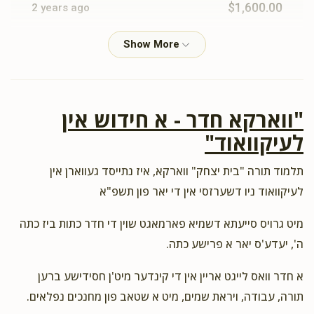
$1,600.00
2 years ago
משה וואקסמאן
ר' משה וואקסמאן ומשפחתו
$1,000.00
2 years ago
חזרת הלימודים
"ווארקא חדר - א חידוש אין
לעיקוואוד"
Shimshy Wachsman
ר' משה וואקסמאן ומשפחתו
$100.00
2 years ago
תלמוד תורה "בית יצחק" ווארקא, איז נתייסד געווארן אין
תומך תורה
לעיקוואוד ניו דשערזסי אין די יאר פון תשפ"א
מיט גרויס סייעתא דשמיא פארמאגט שוין די חדר כתות ביז כתה
YY Lieber
ר' משה וואקסמאן ומשפחתו
ה', יעדע'ס יאר א פרישע כתה.
$100.00
2 years ago
תומך תורה
א חדר וואס לייגט אריין אין די קינדער מיט'ן חסידישע ברען
תורה, עבודה, ויראת שמים, מיט א שטאב פון מחנכים נפלאים.
In honor of Moshe and Ruchy, two of the finest people
around!