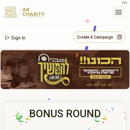
בס"ד
AB
CHARITY
powerd by ahblicklive.com
Create A Campaign
Sign In
BONUS ROUND