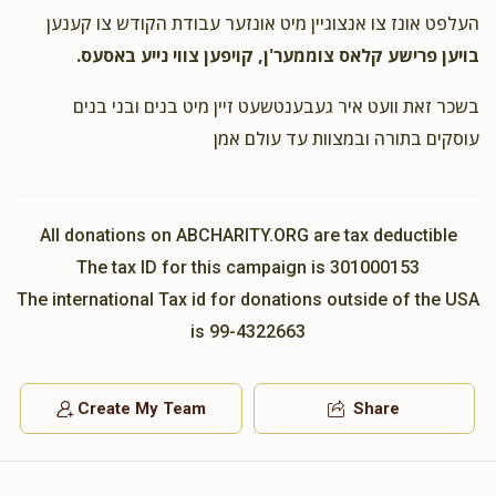
העלפט אונז צו אנצוגיין מיט אונזער עבודת הקודש צו קענען
בויען פרישע קלאס צוממער'ן, קויפען צווי נייע באסעס.
YOEL WEISS
ר' משה וואקסמאן ומשפחתו
$180.00
2 years ago
בשכר זאת וועט איר געבענטשעט זיין מיט בנים ובני בנים
זכות תשב"ר
עוסקים בתורה ובמצוות עד עולם אמן
All donations on ABCHARITY.ORG are tax deductible
The tax ID for this campaign is 301000153
The international Tax id for donations outside of the USA
is 99-4322663
Create My Team
Share