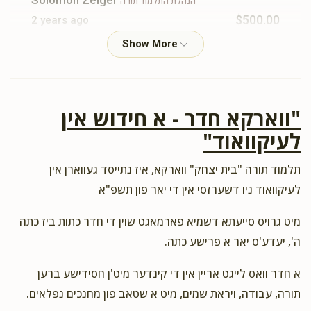
Solomon Zeiger
הנהלת התלמוד תורה
$500.00
2 years ago
זכות ברכת המזון
D. Kertzner
הנהלת התלמוד תורה, הרה"ג רבי אהרן מרדכי קעניג
שליט"א - מנהל רוחני
"ווארקא חדר - א חידוש אין
$50.00
2 years ago
לעיקוואוד"
תומך תורה
לכבוד האדמור מווארקא שליט״א והמנהל שליט״א
תלמוד תורה "בית יצחק" ווארקא, איז נתייסד געווארן אין
לעיקוואוד ניו דשערזסי אין די יאר פון תשפ"א
Lazer Fridman
הנהלת התלמוד תורה
מיט גרויס סייעתא דשמיא פארמאגט שוין די חדר כתות ביז כתה
$100.00
2 years ago
ה', יעדע'ס יאר א פרישע כתה.
תומך תורה
א חדר וואס לייגט אריין אין די קינדער מיט'ן חסידישע ברען
תורה, עבודה, ויראת שמים, מיט א שטאב פון מחנכים נפלאים.
Menachem Lehrfield
הנהלת התלמוד תורה