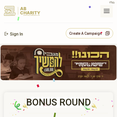
בס"ד
AB
CHARITY
powerd by ahblicklive.com
Create A Campaign
Sign In
BONUS ROUND