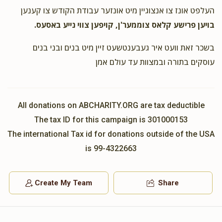
$36.00
2 years ago
העלפט אונז צו אנצוגיין מיט אונזער עבודת הקודש צו קענען
בויען פרישע קלאס צוממער'ן, קויפען צווי נייע באסעס.
Leiby Rubin
הנהלת התלמוד תורה
בשכר זאת וועט איר געבענטשעט זיין מיט בנים ובני בנים
$180.00
2 years ago
עוסקים בתורה ובמצוות עד עולם אמן
זכות תשב"ר
Ezriel Frankel
הנהלת התלמוד תורה
All donations on ABCHARITY.ORG are tax deductible
$36.00
2 years ago
The tax ID for this campaign is 301000153
The international Tax id for donations outside of the USA
is 99-4322663
Create My Team
Share