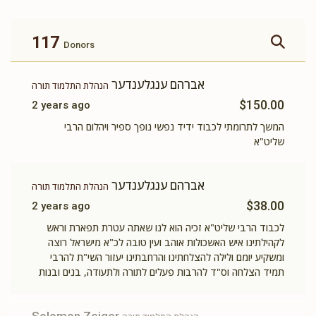
זכות ברכת המזון
זכות ושננתם לבניך
$360.00
$500.00
117
Donors
אברהם ענגלענדער
הנהלת התלמוד תורה
$150.00
2 years ago
זכות תשב"ר
תומך תורה
המשך לתרומתי לכבוד ידיד נפשי נופך ספיר ויהלום הרבי
שליט"א
$100.00
$180.00
אברהם ענגלענדער
הנהלת התלמוד תורה
$38.00
2 years ago
לכבוד הרבי שליט"א זכיה הוא לנו שאתה עטרת תפארת וראש
לקהילתינו איש האשכולות אוהב ועין טובה לכ"א מישראל רוצה
ומשקיע יומם ולילה להצלחתינו והרחבתינו יעזור השי"ת להרבי
תמיד הצלחה וס"ד להרבות פעלים לתורה ולתעודה, בנים ובנות
עוסקים בתורה ויר"ש אמן.