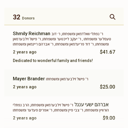
זכות ברכת המזון
זכות ושננתם לבניך
$360.00
$500.00
32
Donors
Shmily Reichman
ר' נפתלי וואלדמאן ומשפחתו, ר׳ דוב
טעסלער ומשפחתו , ר' יעקב לייכטער ומשפחתו, ר' פישל זילבערמאן
ומשפחתו, ר' דוד פריעדמאן ומשפחתו, ר' אברהם ריינמאן ומשפחתו
זכות תשב"ר
תומך תורה
$41.67
2 years ago
Dedicated to wonderful family and friends!
$100.00
$180.00
Mayer Brander
ר' פישל זילבערמאן ומשפחתו
$25.00
2 years ago
אברהם ישעי ענגל
ר' פישל זילבערמאן ומשפחתו, הרב נפתלי
הורוויץ ומשפחתו, ר' צבי פיין ומשפחתו, ר' אפרים פעדער ומשפחתו
$9.00
2 years ago