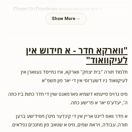
Chaim Uri Friedman
ר' פישל זילבערמאן ומשפחתו
$18.00
2 years ago
אסאך יודיש נחת
הרה"ג דומץ צאנז לעיקוואד
הרה"ג רבי אהרן מרדכי קעניג
"ווארקא חדר - א חידוש אין
שליט"א - מנהל רוחני, ר' יעקב לייכטער ומשפחתו, ר' דוד ראזענבערג
ומשפחתו, ר׳ משה שטרויבל ומשפחתו, ר' שמואל פרייליך ומשפחתו, ר'
לעיקוואוד"
פישל זילבערמאן ומשפחתו
$33.33
2 years ago
תלמוד תורה "בית יצחק" ווארקא, איז נתייסד געווארן אין
לעיקוואוד ניו דשערזסי אין די יאר פון תשפ"א
Joseph Grunwald
ר' פישל זילבערמאן ומשפחתו
מיט גרויס סייעתא דשמיא פארמאגט שוין די חדר כתות ביז כתה
$10.00
2 years ago
ה', יעדע'ס יאר א פרישע כתה.
Weisner
ר' יחזקאל לעפפלער ומשפחתו, ר' זלמן לייב אייזיקאוויטש
א חדר וואס לייגט אריין אין די קינדער מיט'ן חסידישע ברען
ומשפחתו, ר' ישעי' וויינפעלד ומשפחתו, ר' משה שמעון גאטליעב
תורה, עבודה, ויראת שמים, מיט א שטאב פון מחנכים נפלאים.
ומשפחתו, ר' פישל זילבערמאן ומשפחתו, הרב ר' שמואל זינגער סגן
מנהל, הרב ר' וואלף איצקאוויטש