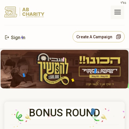
בס"ד
AB
CHARITY
powerd by ahblicklive.com
Create A Campaign
Sign In
BONUS ROUND