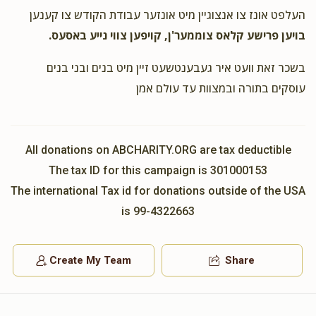
העלפט אונז צו אנצוגיין מיט אונזער עבודת הקודש צו קענען
$14.29
2 years ago
בויען פרישע קלאס צוממער'ן, קויפען צווי נייע באסעס.
תומך תורה
בשכר זאת וועט איר געבענטשעט זיין מיט בנים ובני בנים
A Close And Strong Vorka Chusid
ר' נפתלי וואלדמאן
עוסקים בתורה ובמצוות עד עולם אמן
ומשפחתו, הנהלת התלמוד תורה, ר' גדלי' אפפעל ומשפחתו, הרה"ג רבי
אהרן מרדכי קעניג שליט"א - מנהל רוחני, ר' דוד אריה אויש ומשפחתו,
ר' אברהם מרדכי בלאסבאלג ומשפחתו, ר' פישל זילבערמאן ומשפח
$9.09
2 years ago
All donations on ABCHARITY.ORG are tax deductible
תומך תורה
The tax ID for this campaign is 301000153
לכבוד האיש הגדול בענקים, סיני ועוקר הרים. ולכבוד המוסד הק׳
The international Tax id for donations outside of the USA
הנודע בשערים
is 99-4322663
Create My Team
Share