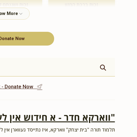
זכות ברכת המזון
זכות ושננתם ל
$360.00
$500.00
Donate Now
תומך תורה
$100.00
st - Donate Now
ווארקא חדר - א חידוש אין לע"
תלמוד תורה "בית יצחק" ווארקא, איז נתייסד געווארן אין לע