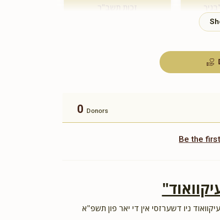
בניך
זכות תשב"ר
$180.00
0
Donors
Be the fir
"יקוואוד
יקוואוד ניו דשערזסי אין די יאר פון תשפ"א