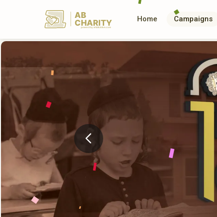
AB
Home
Campaigns
CHARITY
powerd by ahblicklive.com