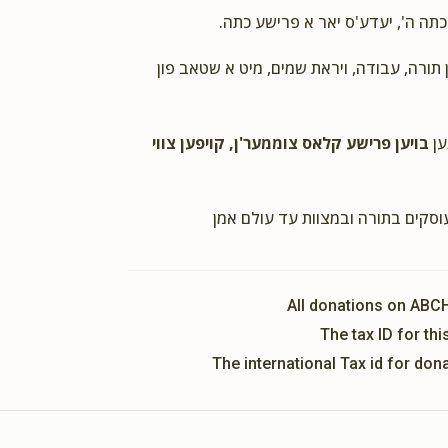
 כתה ה', יעדע'ס יאר א פרישע כתה
ן תורה, עבודה, ויראת שמים, מיט א שטאב פון
ען
בויען פרישע קלאס צוממער'ן, קויפען צווי
עוסקים בתורה ובמצוות עד עולם אמן
All donations on ABC
The tax ID for t
The international Tax id for do