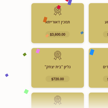
ע
תמכין דאורייתא
$3,600.00
ים
גליון "בית יצחק"
$720.00