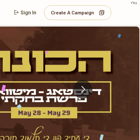
בס"ד
Sign In
Create A Campaign