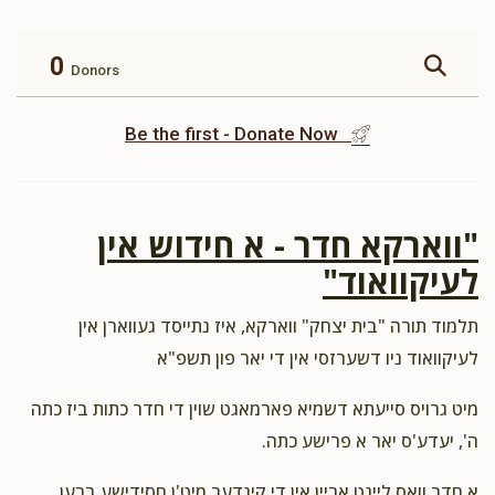
זכות ברכת המזון
זכות ושננתם לבניך
$360.00
$500.00
0
Donors
Be the first - Donate Now
זכות תשב"ר
תומך תורה
"ווארקא חדר - א חידוש אין
$100.00
$180.00
לעיקוואוד"
תלמוד תורה "בית יצחק" ווארקא, איז נתייסד געווארן אין
לעיקוואוד ניו דשערזסי אין די יאר פון תשפ"א
מיט גרויס סייעתא דשמיא פארמאגט שוין די חדר כתות ביז כתה
ה', יעדע'ס יאר א פרישע כתה.
א חדר וואס לייגט אריין אין די קינדער מיט'ן חסידישע ברען