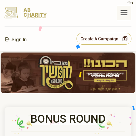
בס"ד
AB
CHARITY
powerd by ahblicklive.com
Create A Campaign
Sign In
BONUS ROUND