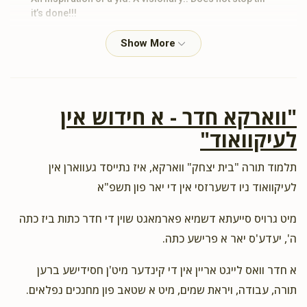
it’s done!!!
Sruli Braun
ר' שלמה כץ ומשפחתו, ר' חיים נתן טעסלער ומשפחתו
$72.00
2 years ago
"ווארקא חדר - א חידוש אין
Dovid Shain
ר' שלמה כץ ומשפחתו
לעיקוואוד"
$21.00
2 years ago
תלמוד תורה "בית יצחק" ווארקא, איז נתייסד געווארן אין
Joshua Jeremias
ר' שלמה כץ ומשפחתו
לעיקוואוד ניו דשערזסי אין די יאר פון תשפ"א
$18.00
2 years ago
מיט גרויס סייעתא דשמיא פארמאגט שוין די חדר כתות ביז כתה
Hatzlacha
ה', יעדע'ס יאר א פרישע כתה.
Shmiel Katz
א חדר וואס לייגט אריין אין די קינדער מיט'ן חסידישע ברען
ר' שלמה כץ ומשפחתו
$18.00
תורה, עבודה, ויראת שמים, מיט א שטאב פון מחנכים נפלאים.
2 years ago