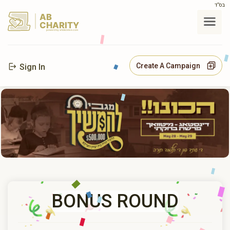
בס"ד
AB
CHARITY
powerd by ahblicklive.com
Create A Campaign
Sign In
BONUS ROUND