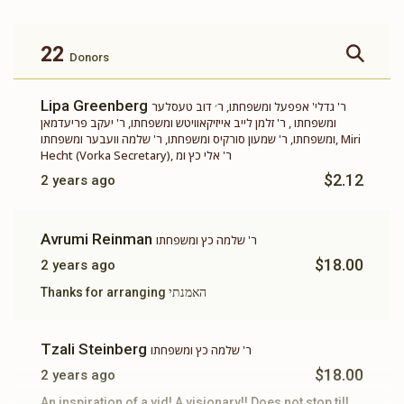
זכות ברכת המזון
זכות ושננתם לבניך
$360.00
$500.00
22
Donors
Lipa Greenberg
ר' גדלי' אפפעל ומשפחתו, ר׳ דוב טעסלער
ומשפחתו , ר' זלמן לייב אייזיקאוויטש ומשפחתו, ר' יעקב פריעדמאן
ומשפחתו, ר' שמעון סורקיס ומשפחתו, ר' שלמה וועבער ומשפחתו, Miri
Hecht (Vorka Secretary), ר' אלי כץ ומ
זכות תשב"ר
תומך תורה
$2.12
2 years ago
$100.00
$180.00
Avrumi Reinman
ר' שלמה כץ ומשפחתו
$18.00
2 years ago
Thanks for arranging האמנתי
Tzali Steinberg
ר' שלמה כץ ומשפחתו
$18.00
2 years ago
An inspiration of a yid! A visionary!! Does not stop till