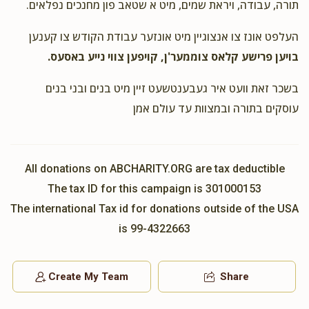
תורה, עבודה, ויראת שמים, מיט א שטאב פון מחנכים נפלאים.
Nussi Siegman
ר' עזריאל מאיראוויטש ומשפחתו
העלפט אונז צו אנצוגיין מיט אונזער עבודת הקודש צו קענען
$36.00
2 years ago
בויען פרישע קלאס צוממער'ן, קויפען צווי נייע באסעס.
Anonymous
ר' עזריאל מאיראוויטש ומשפחתו
בשכר זאת וועט איר געבענטשעט זיין מיט בנים ובני בנים
$18.00
2 years ago
עוסקים בתורה ובמצוות עד עולם אמן
When Ezriel asks, you give!
All donations on ABCHARITY.ORG are tax deductible
Zobys
ר' עזריאל מאיראוויטש ומשפחתו
$18.00
The tax ID for this campaign is 301000153
2 years ago
The international Tax id for donations outside of the USA
is 99-4322663
Create My Team
Share