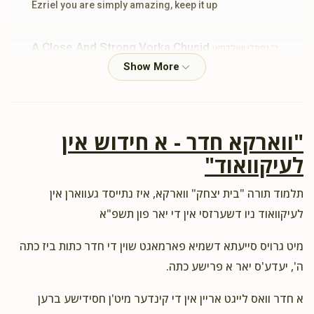
Ezriel you are simply amazing, keep it up
A Close And Strong Vorka Chusid
ר' נפתלי וואלדמאן
ומשפחתו, הנהלת התלמוד תורה, ר' גדלי' אפפעל ומשפחתו, הרה"ג רבי
אהרן מרדכי קעניג שליט"א - מנהל רוחני, ר' דוד אריה אויש ומשפחתו,
ר' אברהם מרדכי בלאסבאלג ומשפחתו, ר' פישל זילבערמאן ומשפח
$9.09
2 years ago
תומך תורה
"ווארקא חדר - א חידוש אין
לכבוד האיש הגדול בענקים, סיני ועוקר הרים. ולכבוד המוסד הק׳
לעיקוואוד"
הנודע בשערים
תלמוד תורה "בית יצחק" ווארקא, איז נתייסד געווארן אין
Mordechai Rosinger
ר' גדלי' אפפעל ומשפחתו, ר׳ דוב
לעיקוואוד ניו דשערזסי אין די יאר פון תשפ"א
טעסלער ומשפחתו , ר' חיים קאהל ומשפחתו, ר' מאיר ראזינגער
ומשפחתו, ר' יעקב לייכטער ומשפחתו, ר' צבי פיין ומשפחתו, ר' עזריאל
מיט גרויס סייעתא דשמיא פארמאגט שוין די חדר כתות ביז כתה
מאיראוויטש ומשפחתו, ר' יהודה ראזינגער ומשפחתו
$12.50
ה', יעדע'ס יאר א פרישע כתה.
2 years ago
תומך תורה
א חדר וואס לייגט אריין אין די קינדער מיט'ן חסידישע ברען