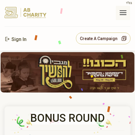
בס"ד
AB
CHARITY
powerd by ahblicklive.com
Create A Campaign
Sign In
BONUS ROUND